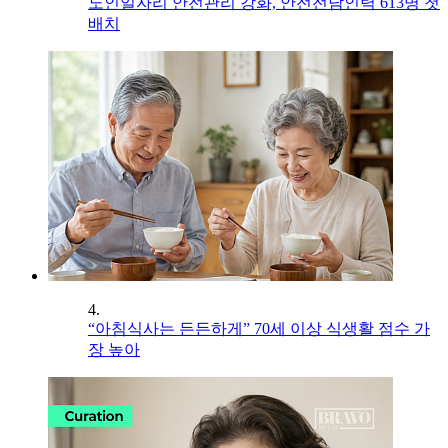
노인일자리 안전관리 강화, 안전전담인력 613명 첫
배치
4.
“아침식사는 든든하게” 70세 이상 식생활 점수 가
장 높아