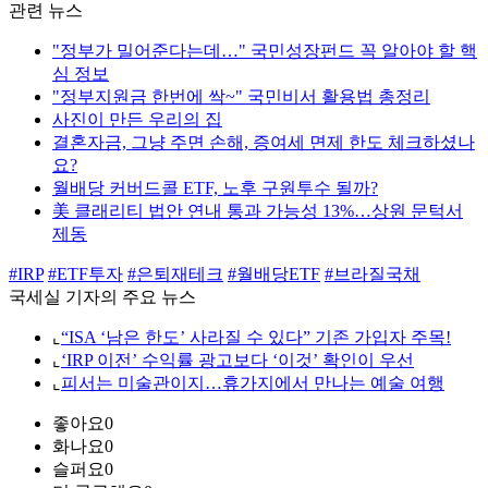
관련 뉴스
"정부가 밀어준다는데…" 국민성장펀드 꼭 알아야 할 핵
심 정보
"정부지원금 한번에 싹~" 국민비서 활용법 총정리
사진이 만든 우리의 집
결혼자금, 그냥 주면 손해, 증여세 면제 한도 체크하셨나
요?
월배당 커버드콜 ETF, 노후 구원투수 될까?
美 클래리티 법안 연내 통과 가능성 13%…상원 문턱서
제동
#IRP
#ETF투자
#은퇴재테크
#월배당ETF
#브라질국채
국세실 기자의 주요 뉴스
⌞
“ISA ‘남은 한도’ 사라질 수 있다” 기존 가입자 주목!
⌞
‘IRP 이전’ 수익률 광고보다 ‘이것’ 확인이 우선
⌞
피서는 미술관이지…휴가지에서 만나는 예술 여행
좋아요
0
화나요
0
슬퍼요
0