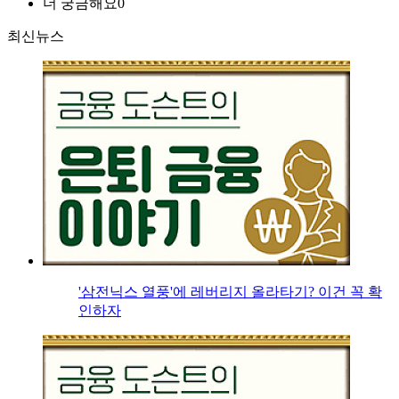
더 궁금해요
0
최신뉴스
'삼전닉스 열풍'에 레버리지 올라타기? 이건 꼭 확
인하자