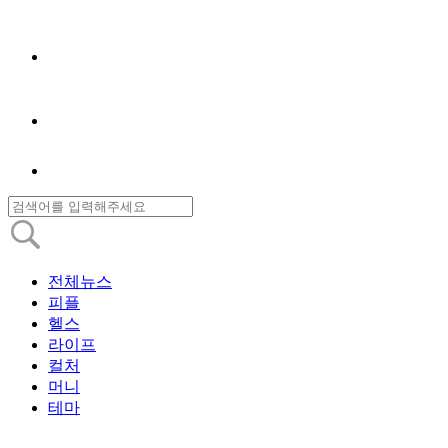
전체뉴스
피플
헬스
라이프
컬처
머니
테마