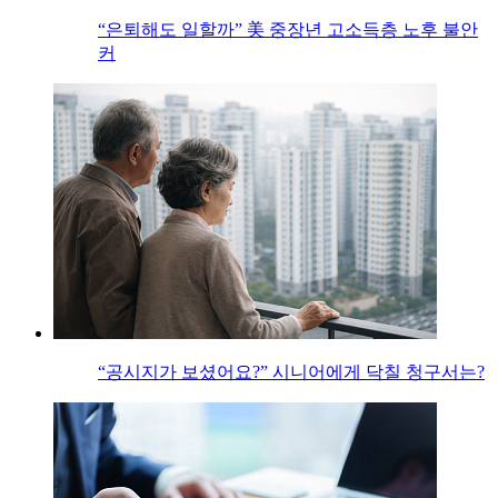
“은퇴해도 일할까” 美 중장년 고소득층 노후 불안
커
“공시지가 보셨어요?” 시니어에게 닥칠 청구서는?