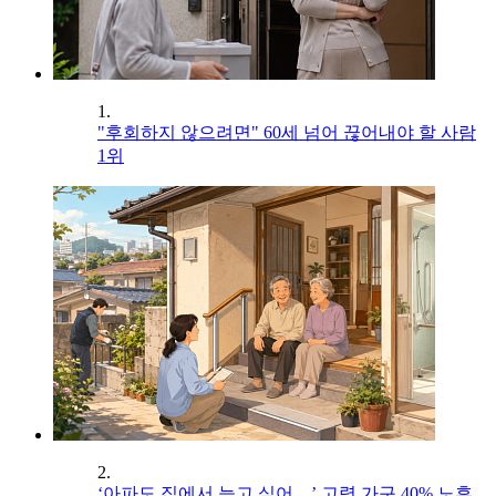
1.
"후회하지 않으려면" 60세 넘어 끊어내야 할 사람
1위
2.
‘아파도 집에서 늙고 싶어…’ 고령 가구 40% 노후