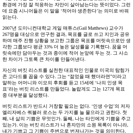
환경에 가장 잘 적응하는 자만이 살아남는다는 뜻이었다. 그런
데 요즘 시니어들은 이 말을 ‘적어야 생존한다’는 의미로 바꿔
읽는다.
2007년 도미니컨대학교 게일 매튜스(Gail Matthews) 교수가
267명을 대상으로 연구한 결과, 목표를 글로 쓰고 지인과 공유
하며 매주 진행 상황을 보고한 그룹은 목표를 머릿속으로만 생
각한 그룹보다 평균 33% 더 높은 달성률을 기록했다. 꿈을 머
릿속에만 담아두는 것과 종이에 적어 눈앞에 두는 것. 그 사소
한 차이가 그토록 큰 차이를 만들어낸다.
자신의 버킷 리스트를 실천한 대표적인 인물로 미국의 탐험가
존 고다드를 꼽을 수 있다. 그는 “젊었을 때 했더라면”이라고
말하는 어머니와 이모의 후회를 듣고 15세에 ‘나의 인생 목
표’라는 버킷 리스트를 만들었다. 놀랍게도 그는 127개 목표
중 대부분을 달성했다.
버킷 리스트가 반드시 거창할 필요는 없다. ‘인생 수업’의 저자
엘리자베스 쿼블러 로스는 두 가지를 늘 물으라고 권한다. 첫
째, 내 삶의 기쁨은 무엇인가. 둘째, 나는 타인에게 기쁨을 주고
있는가. 이는 버킷 리스트가 나 혼자만의 소원 목록이 아니라,
내가 기쁘고 그 기쁨이 주변으로 번져나가는 것을 의미한다.