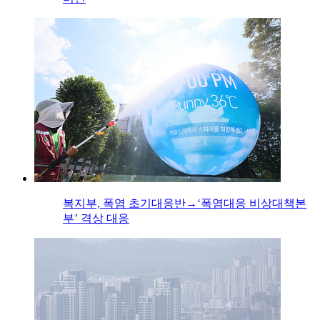
복지부, 폭염 초기대응반→‘폭염대응 비상대책본
부’ 격상 대응