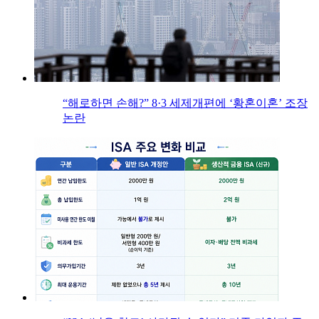
“해로하면 손해?” 8·3 세제개편에 ‘황혼이혼’ 조장
논란