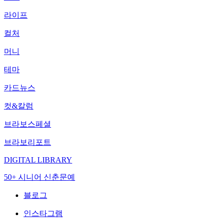
라이프
컬처
머니
테마
카드뉴스
컷&칼럼
브라보스페셜
브라보리포트
DIGITAL LIBRARY
50+ 시니어 신춘문예
블로그
인스타그램