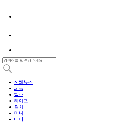
전체뉴스
피플
헬스
라이프
컬처
머니
테마