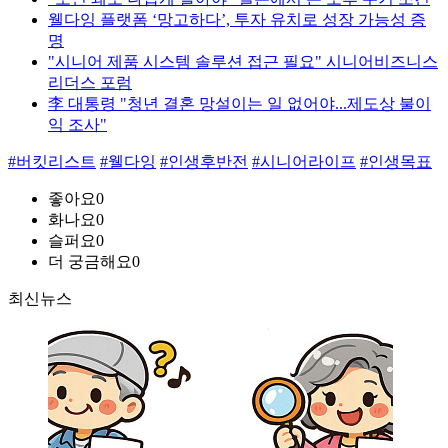
웰다잉 플랫폼 ‘망고하다’, 투자 유치로 성장 가능성 증
명
"시니어 제품 시스템 솔루션 접근 필요" 시니어비즈니스
리더스 포럼
李 대통령 "청년 결혼 망설이는 일 없어야...제도상 불이
익 조사"
#버킷리스트
#웰다잉
#인생후반전
#시니어라이프
#인생목표
좋아요
0
화나요
0
슬퍼요
0
더 궁금해요
0
최신뉴스