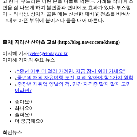
고 한다. 부드러운 어린 순을 나물로 먹는다. 가래를 삭이며 소
변을 잘 나오게 하며 불면증과 변비에도 효과가 있다. 부스럼
이나 타박상, 상처가 곪은 데는 신선한 제비꽃 전초를 비벼서
그대로 아픈 부위에 붙이거나 즙을 내어 바른다.
출처| 지리산 산야초 교실 (http://blog.naver.com/khsmg)
이지혜 기자
jyelee@etoday.co.kr
이지혜 기자의 주요 뉴스
⌞
“중년 이후 더 멀리 가려면, 지금 잠시 쉬어 가세요”
⌞
중년의 해외 자유여행 도전, 미리 알아야 할 5가지 원칙
⌞
중장년 재취업 양날의 검, 민간 자격증 딸지 말지 고민
이라면?
좋아요
0
화나요
0
슬퍼요
0
더 궁금해요
0
최신뉴스