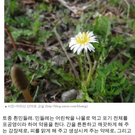
▲사진=지리산 산야초 교실 (http://blog.naver.com/khsmg)
토종 흰민들레. 민들레는 어린싹을 나물로 먹고 포기 전체를
포공영이라 하여 약용을 한다. 간을 튼튼하고 깨끗하게 해 주
는 강장제로, 피를 맑게 해 주고 생성시켜 주는 약제로, 그리고