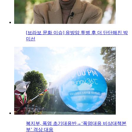
[브라보 문화 이슈] 유방암 투병 후 더 단단해진 박
미선
복지부, 폭염 초기대응반→‘폭염대응 비상대책본
부’ 격상 대응