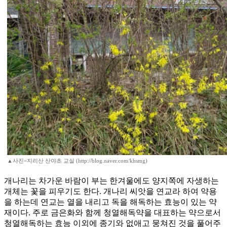
▲사진=지리산 산야초 교실 (http://blog.naver.com/khsmg)
개나리는 차가운 바람이 부는 한겨울에도 양지쪽에 자생하는
개체는 꽃을 피우기도 한다. 개나리 씨앗을 연교라 하여 약용
을 하는데 연교는 열을 내리고 독을 해독하는 효능이 있는 약
재이다. 주로 금은화와 함께 청열해독약을 대표하는 약으로서
청열해독하는 효능 이외에 종기와 없애고 뭉쳐진 것을 풀어주