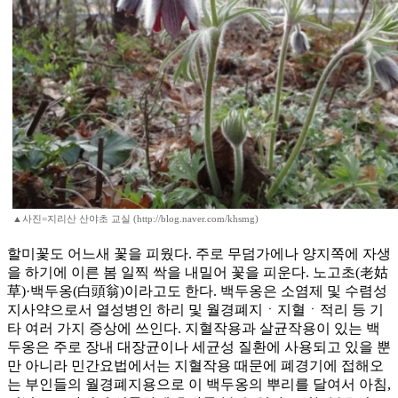
▲사진=지리산 산야초 교실 (http://blog.naver.com/khsmg)
할미꽃도 어느새 꽃을 피웠다. 주로 무덤가에나 양지쪽에 자생
을 하기에 이른 봄 일찍 싹을 내밀어 꽃을 피운다. 노고초(老姑
草)·백두옹(白頭翁)이라고도 한다. 백두옹은 소염제 및 수렴성
지사약으로서 열성병인 하리 및 월경폐지ㆍ지혈ㆍ적리 등 기
타 여러 가지 증상에 쓰인다. 지혈작용과 살균작용이 있는 백
두옹은 주로 장내 대장균이나 세균성 질환에 사용되고 있을 뿐
만 아니라 민간요법에서는 지혈작용 때문에 폐경기에 접해오
는 부인들의 월경폐지용으로 이 백두옹의 뿌리를 달여서 아침,