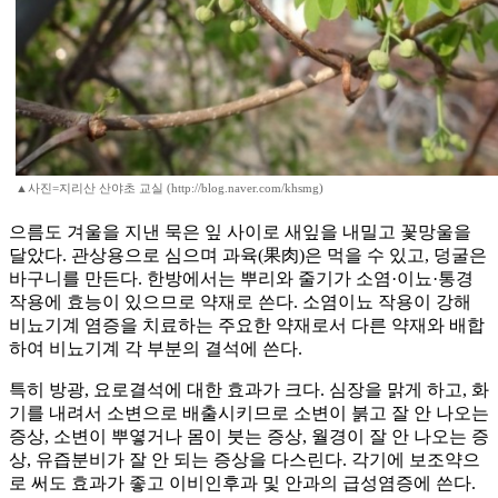
▲사진=지리산 산야초 교실 (http://blog.naver.com/khsmg)
으름도 겨울을 지낸 묵은 잎 사이로 새잎을 내밀고 꽃망울을
달았다. 관상용으로 심으며 과육(果肉)은 먹을 수 있고, 덩굴은
바구니를 만든다. 한방에서는 뿌리와 줄기가 소염·이뇨·통경
작용에 효능이 있으므로 약재로 쓴다. 소염이뇨 작용이 강해
비뇨기계 염증을 치료하는 주요한 약재로서 다른 약재와 배합
하여 비뇨기계 각 부분의 결석에 쓴다.
특히 방광, 요로결석에 대한 효과가 크다. 심장을 맑게 하고, 화
기를 내려서 소변으로 배출시키므로 소변이 붉고 잘 안 나오는
증상, 소변이 뿌옇거나 몸이 붓는 증상, 월경이 잘 안 나오는 증
상, 유즙분비가 잘 안 되는 증상을 다스린다. 각기에 보조약으
로 써도 효과가 좋고 이비인후과 및 안과의 급성염증에 쓴다.