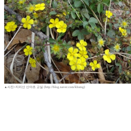
▲사진=지리산 산야초 교실 (http://blog.naver.com/khsmg)