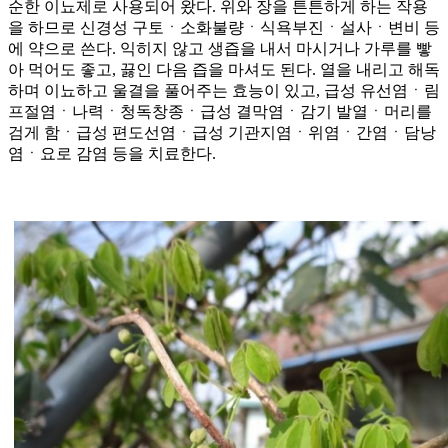
순한 이뇨제로 사용되어 왔다. 위와 장을 튼튼하게 하는 작용
을 하므로 신경성 구토ㆍ소화불량ㆍ식욕부진ㆍ설사ㆍ변비 등
에 약으로 쓴다. 익히지 않고 생즙을 내서 마시거나 가루를 빻
아 먹어도 좋고, 끓인 다음 즙을 마셔도 된다. 열을 내리고 해독
하며 이뇨하고 울결을 풀어주는 효능이 있고, 급성 유선염ㆍ림
프절염ㆍ나력ㆍ청독창종ㆍ급성 결막염ㆍ감기 발열ㆍ머리를
검게 함ㆍ급성 편도선염ㆍ급성 기관지염ㆍ위염ㆍ간염ㆍ담낭
염ㆍ요로 감염 등을 치료한다.