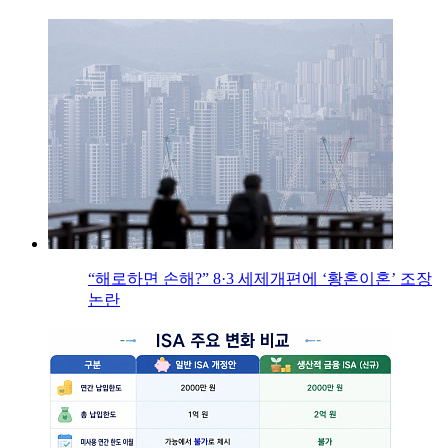
“해로하면 손해?” 8·3 세제개편에 ‘황혼이혼’ 조장
논란