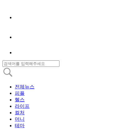
전체뉴스
피플
헬스
라이프
컬처
머니
테마