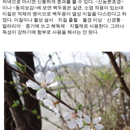
저녁으로 마시면 신통하게 효과를 볼 수 있다. <신농본초경>
이나 <동의보감>에 보면 백두옹은 살균, 소염 작용이 있는데
이질은 적체의 병이므로 백두옹이 열성 이질을 다스린다고 하
였다. 이질이나 혈성 설사ㆍ치질 출혈ㆍ월경 이상ㆍ신경통ㆍ
말라리아ㆍ종기에 쓰고 해독제ㆍ지혈제로 사용한다. 그러나
독성이 강하기에 함부로 사용을 해서는 안 된다.