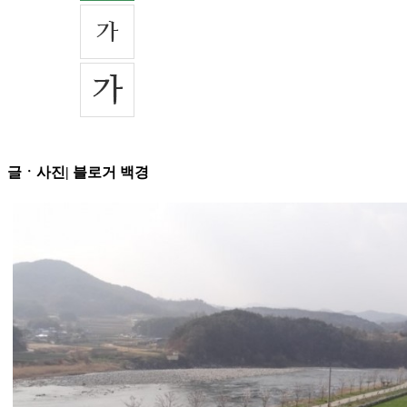
글ㆍ사진| 블로거 백경