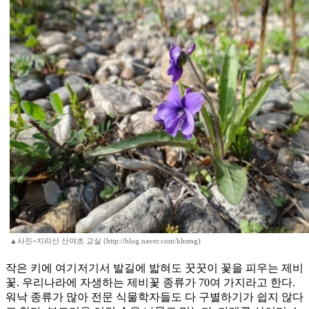
▲사진=지리산 산야초 교실 (http://blog.naver.com/khsmg)
작은 키에 여기저기서 발길에 밟혀도 꿋꿋이 꽃을 피우는 제비
꽃. 우리나라에 자생하는 제비꽃 종류가 70여 가지라고 한다.
워낙 종류가 많아 전문 식물학자들도 다 구별하기가 쉽지 않다