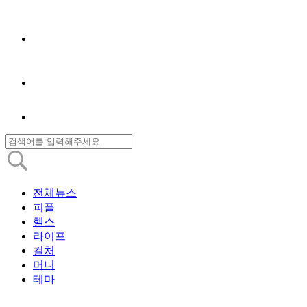
전체뉴스
피플
헬스
라이프
컬처
머니
테마