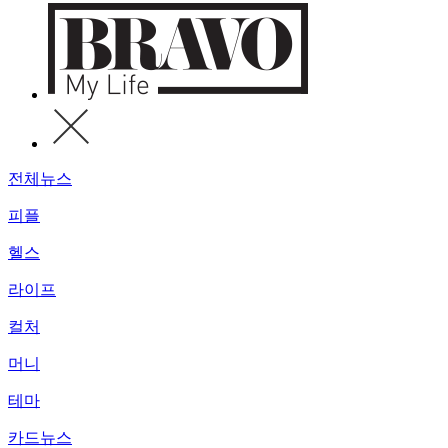
전체뉴스
피플
헬스
라이프
컬처
머니
테마
카드뉴스