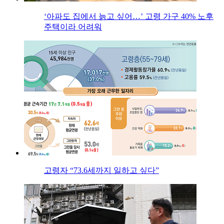
‘아파도 집에서 늙고 싶어…’ 고령 가구 40% 노후
주택이라 어려워
고령자 “73.6세까지 일하고 싶다”