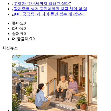
⌞
고령자 “73.6세까지 일하고 싶다”
⌞
팔자주름 생겨 고민이라면 지금 해야 할 일
⌞
[60+ 궁금증] 왜 나이 들면 씹는 게 겁날까
좋아요
0
화나요
0
슬퍼요
0
더 궁금해요
0
최신뉴스