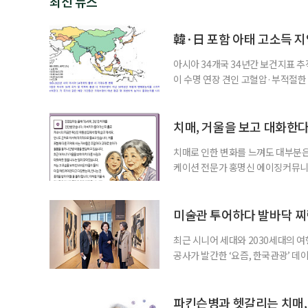
최신 뉴스
韓·日 포함 아태 고소득 지역
아시아 34개국 34년간 보건지표 추적
이 수명 연장 견인 고혈압·부적절
시아·태평양 고소득 지역의 기대수명
에 따르면 강지승 고려대 교수와 연
분석한 장기 추적 결과를 발표했다.
치매, 거울을 보고 대화한
치매로 인한 변화를 느껴도 대부분은
케이션 전문가 홍명신 에이징커뮤니
매 케어’에 관한 궁금증을 풀어드립
힘’이 느껴집니다. 그런 자녀들을 
어릴 때는 거울 속 모습을 다른 사람
미술관 투어하다 발바닥 찌
최근 시니어 세대와 2030세대의 
공사가 발간한 ‘요즘, 한국관광’ 데
을 찾는 비중이 증가한 것으로 나타났
찾아 휴식과 내면 회복에 집중하는 
보여준다. 일각에선 취업난과 경제적
파킨슨병과 헷갈리는 치매,