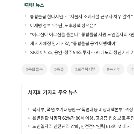
관련 뉴스
통합돌봄 한다지만… “서울시 조례시설 근무자 처우 열악”
이재명 정부 1주년, 노후정책 성적은?
“어르신이 어르신을 돌본다” 통합돌봄 지원 노인일자리 3만
새 지자체장 임기 시작, “통합돌봄 공약 이행해야”
SK하이닉스, 용인·청주 54조 투자… AI 메모리 생산기지 
#통합돌봄
#통돌
#보건복지부
#복지부
서지희 기자의 주요 뉴스
복지부, 폭염 초기대응반→‘폭염대응 비상대책본부’ 격상
온열질환 사망자 62%가 80세 이상, 고령층 집중 보호 추
노인일자리 안전관리 강화, 안전전담인력 613명 첫 배치