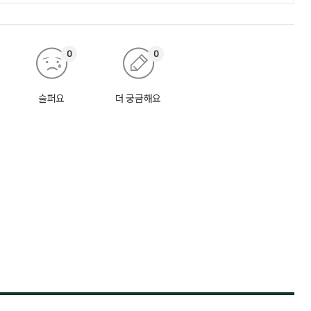
0
0
슬퍼요
더 궁금해요