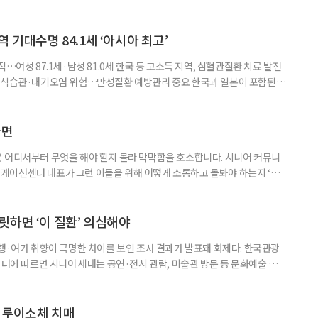
 기대수명 84.1세 ‘아시아 최고’
…여성 87.1세·남성 81.0세 한국 등 고소득 지역, 심혈관질환 치료 발전
한 식습관·대기오염 위험…만성질환 예방관리 중요 한국과 일본이 포함된 아
이 아시아 최고 수준을 기록했다는 분석 결과가 나왔다. 24일 고려대학교
동건 경희대 교수 공동 연구팀은 아시아 34개국의 지난 34년간 보건 지표를
 이번 연구에는 고려대와 경희대를 비롯해 연세대, 워싱턴대 보건계량평
다면
 어디서부터 무엇을 해야 할지 몰라 막막함을 호소합니다. 시니어 커뮤니
케이션센터 대표가 그런 이들을 위해 어떻게 소통하고 돌봐야 하는지 ‘치
니다. 자녀들이 어머니를 돌보기 위해 노력하는 모습을 보니 진정한 ‘가족의
키워내신 어머니가 얼마나 훌륭한 분인지 짐작도 되고요. 사실 우리 모두 아주
으로 인식했습니다. 대개 두 살 무렵이 되면 ‘거울 속의 나’를 알아보지요.
릿하면 ‘이 질환’ 의심해야
여행·여가 취향이 극명한 차이를 보인 조사 결과가 발표돼 화제다. 한국관광
이터에 따르면 시니어 세대는 공연·전시 관람, 미술관 방문 등 문화예술 공간
다. 반면 2030세대는 자연경관 공원이나 사찰 등 비교적 조용한 공간을
경향을 보였다. 이는 세대별로 여행을 통해 얻고자 하는 가치가 달라졌음을
 불확실성 속에 2030세대는 심리적 휴식과 복잡한 생각을 비워내는
 루이소체 치매