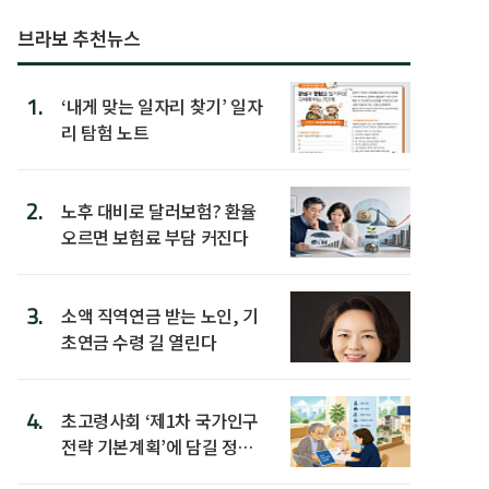
브라보 추천뉴스
1.
‘내게 맞는 일자리 찾기’ 일자
리 탐험 노트
2.
노후 대비로 달러보험? 환율
오르면 보험료 부담 커진다
3.
소액 직역연금 받는 노인, 기
초연금 수령 길 열린다
4.
초고령사회 ‘제1차 국가인구
전략 기본계획’에 담길 정책
은