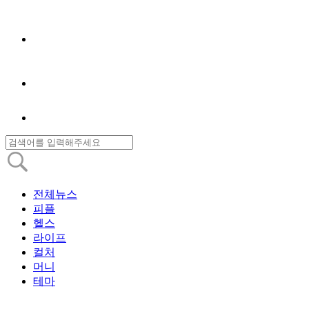
전체뉴스
피플
헬스
라이프
컬처
머니
테마