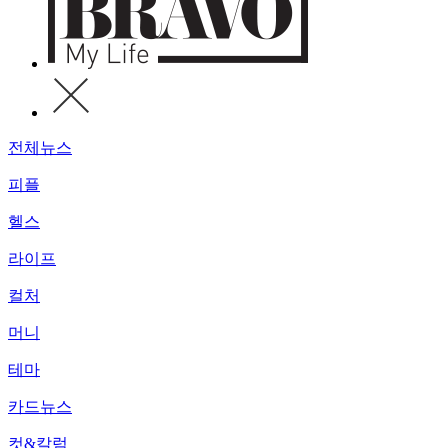
전체뉴스
피플
헬스
라이프
컬처
머니
테마
카드뉴스
컷&칼럼