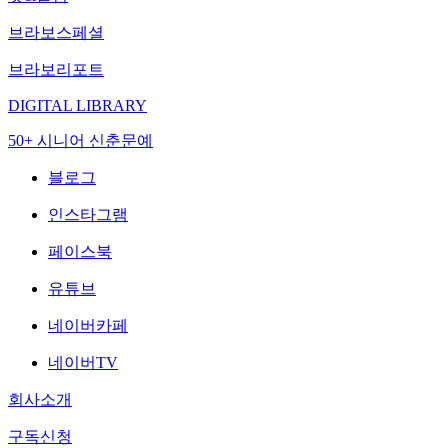
브라보스페셜
브라보리포트
DIGITAL LIBRARY
50+ 시니어 신춘문예
블로그
인스타그램
페이스북
유튜브
네이버카페
네이버TV
회사소개
구독신청