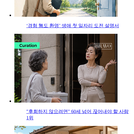
‘경험 無도 환영’ 생애 첫 일자리 도전 설명서
"후회하지 않으려면" 60세 넘어 끊어내야 할 사람
1위