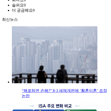
슬퍼요
0
더 궁금해요
0
최신뉴스
“해로하면 손해?” 8·3 세제개편에 ‘황혼이혼’ 조장
논란