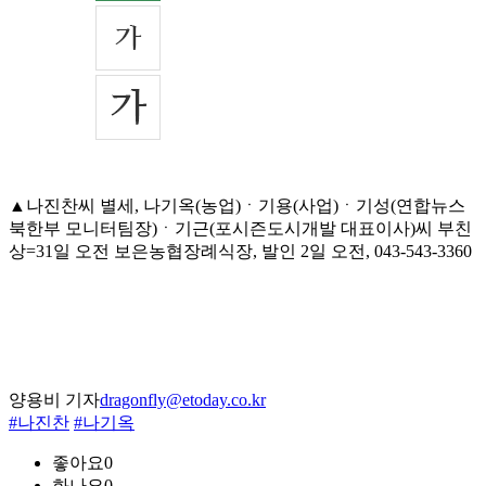
▲나진찬씨 별세, 나기옥(농업)ㆍ기용(사업)ㆍ기성(연합뉴스
북한부 모니터팀장)ㆍ기근(포시즌도시개발 대표이사)씨 부친
상=31일 오전 보은농협장례식장, 발인 2일 오전, 043-543-3360
양용비 기자
dragonfly@etoday.co.kr
#나진찬
#나기옥
좋아요
0
화나요
0