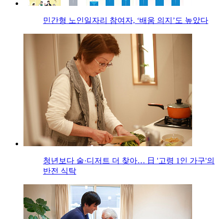
민간형 노인일자리 참여자, ‘배움 의지’도 높았다
청년보다 술·디저트 더 찾아… 日 '고령 1인 가구'의
반전 식탁