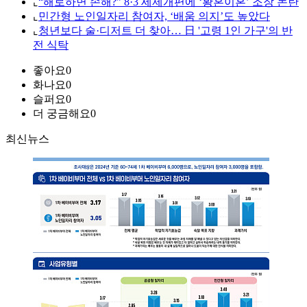
⌞
“해로하면 손해?” 8·3 세제개편에 ‘황혼이혼’ 조장 논란
⌞
민간형 노인일자리 참여자, ‘배움 의지’도 높았다
⌞
청년보다 술·디저트 더 찾아… 日 '고령 1인 가구'의 반
전 식탁
좋아요
0
화나요
0
슬퍼요
0
더 궁금해요
0
최신뉴스