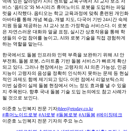
역에 있는 살라망카 시티 센트럴 교육구에서 AI 교사 보조 서
비스 ‘옵티오’와 M-시리즈 휴머노이드 로봇을 도입하는 파일
럿을 시작했다. 옵티오는 학교 교육과정에 맞춰 훈련된 개인화
아바타를 통해 개념 복습, 개별 지도, 다국어 기반 24시간 숙제
지원 등을 제공하는 AI 교사 보조·가정학습 서비스다. 이 로봇
은 자연스러운 대화와 얼굴 표정, 실시간 상호작용을 통해 학
생들의 수업 참여를 높이고, AI와 로봇 기술을 직접 경험하게
하는 역할을 맡는다.
한국에서도 돌봄 인프라와 인력 부족을 보완하기 위해 AI 안
부전화, 돌봄 로봇, 스마트홈 기반 돌봄 서비스가 빠르게 확산
되고 있다. 그러나 현장에서는 고령자의 AI 의존 가능성, 인공
지능이 고령자의 음성을 정확히 인식하지 못하는 문제 등 현실
적인 과제도 함께 제기되고 있다. 이런 점에서 리얼보틱스의
이번 실증이 실제 돌봄 현장에서 어느 정도 효과를 낼 수 있을
지 주목된다. 향후 국내 돌봄 기술 도입 논의에도 참고 사례가
될 것으로 보인다.
이준호 노인복지 전문 기자
jhlee@etoday.co.kr
#휴머노이드로봇
#AI로봇
#돌봄로봇
#AI돌봄
#에이징테크
이준호 노인복지 전문 기자의 주요 뉴스