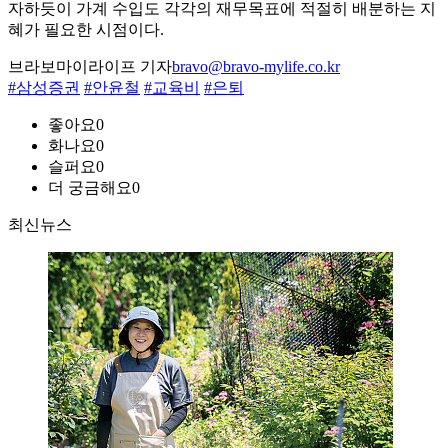
자하듯이 가계 수입도 각각의 재무목표에 적절히 배분하는 지
혜가 필요한 시점이다.
브라보마이라이프 기자
bravo@bravo-mylife.co.kr
#삼성증권
#안윤철
#교육비
#은퇴
좋아요
0
화나요
0
슬퍼요
0
더 궁금해요
0
최신뉴스