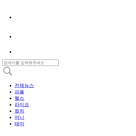
전체뉴스
피플
헬스
라이프
컬처
머니
테마