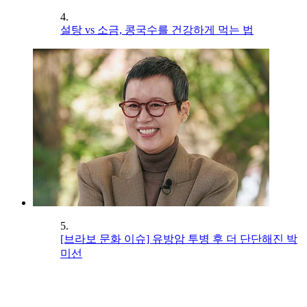
4.
설탕 vs 소금, 콩국수를 건강하게 먹는 법
5.
[브라보 문화 이슈] 유방암 투병 후 더 단단해진 박
미선