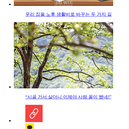
우리 집을 노후 생활비로 바꾸는 두 가지 길
“시골 가서 살더니 이제야 사람 꼴이 됐네!”