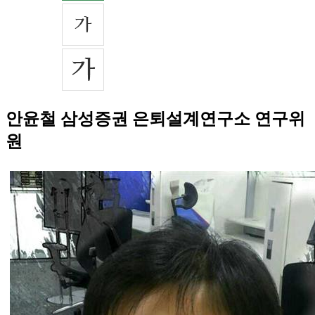
안윤철 삼성증권 은퇴설계연구소 연구위
원