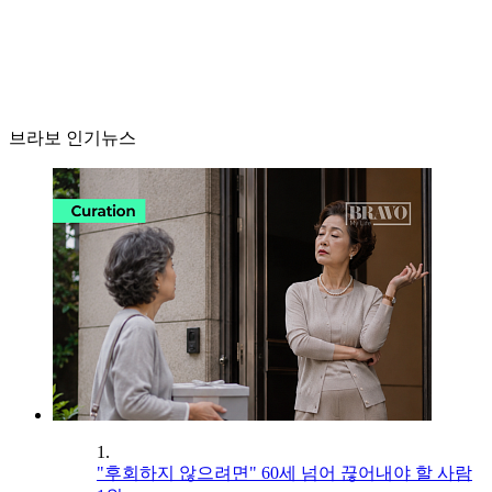
브라보 인기뉴스
1.
"후회하지 않으려면" 60세 넘어 끊어내야 할 사람