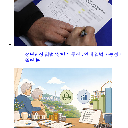
정년연장 입법 ‘상반기 무산’, 연내 입법 가능성에
쏠린 눈