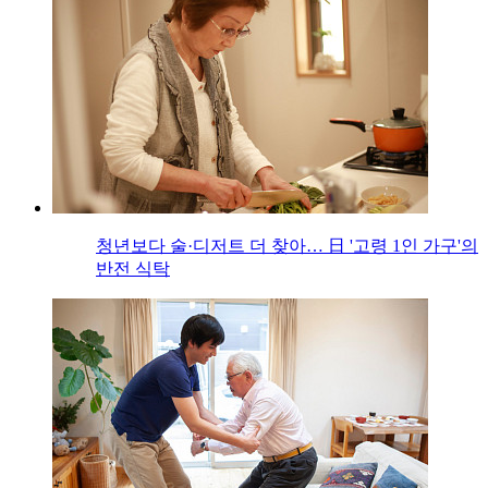
청년보다 술·디저트 더 찾아… 日 '고령 1인 가구'의
반전 식탁