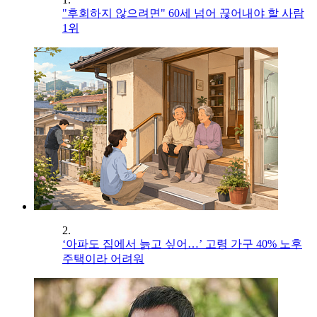
"후회하지 않으려면" 60세 넘어 끊어내야 할 사람
1위
2.
‘아파도 집에서 늙고 싶어…’ 고령 가구 40% 노후
주택이라 어려워