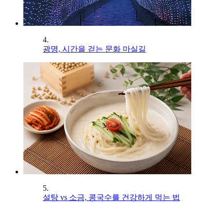
4.
광명, 시간을 걷는 문화 마실길
5.
설탕 vs 소금, 콩국수를 건강하게 먹는 법