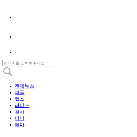
전체뉴스
피플
헬스
라이프
컬처
머니
테마