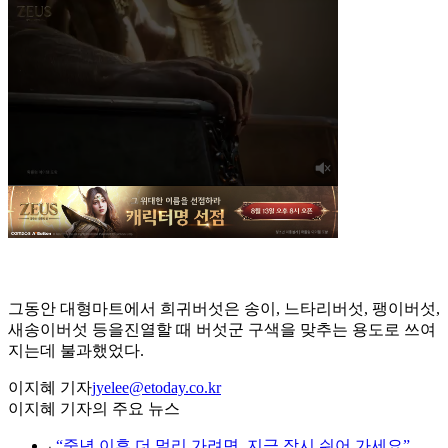
그동안 대형마트에서 희귀버섯은 송이, 느타리버섯, 팽이버섯,
새송이버섯 등을진열할 때 버섯군 구색을 맞추는 용도로 쓰여
지는데 불과했었다.
이지혜 기자
jyelee@etoday.co.kr
이지혜 기자의 주요 뉴스
⌞
“중년 이후 더 멀리 가려면, 지금 잠시 쉬어 가세요”