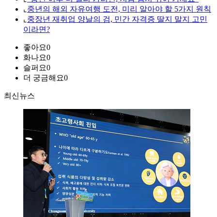
⌞
중년의 해외 자유여행 도전, 미리 알아야 할 5가지 원칙
⌞
중장년 재취업 양날의 검, 민간 자격증 딸지 말지 고민
이라면?
좋아요
0
화나요
0
슬퍼요
0
더 궁금해요
0
최신뉴스