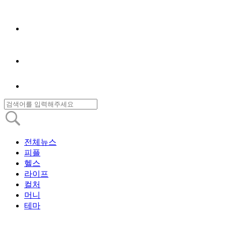
전체뉴스
피플
헬스
라이프
컬처
머니
테마