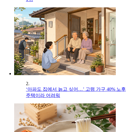
2.
‘아파도 집에서 늙고 싶어…’ 고령 가구 40% 노후
주택이라 어려워