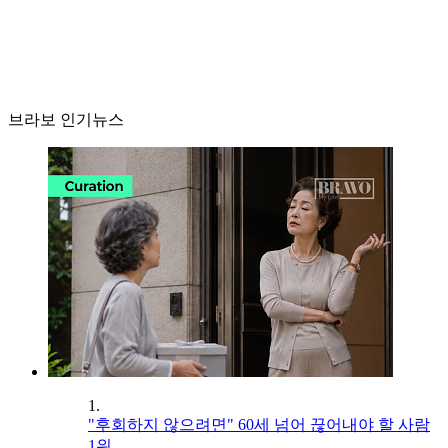
브라보 인기뉴스
1.
"후회하지 않으려면" 60세 넘어 끊어내야 할 사람
1위