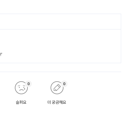
’
0
0
슬퍼요
더 궁금해요