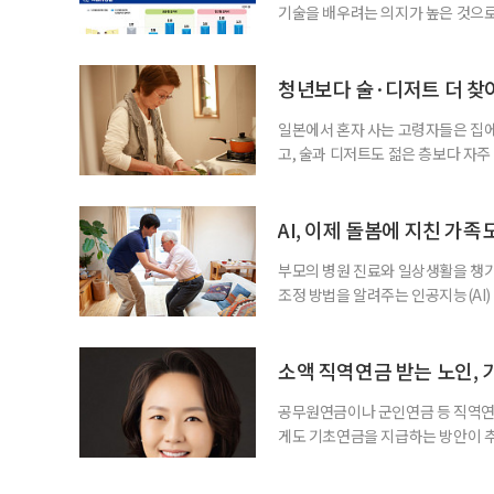
기술을 배우려는 의지가 높은 것으로
과 평생학습을 결합한 방식으로 확
삶 패널’ 조사 결과를 분석한 정보그림
비부머 세대 가운데 노인일자리 참여
청년보다 술·디저트 더 찾아
형
일본에서 혼자 사는 고령자들은 집
고, 술과 디저트도 젊은 층보다 자
다는 조리 부담을 줄이면서 식사의
이 4일 발표한 ‘고령 1인 가구의 식
접 만든 음식이나 남은 음식이 차지하
AI, 이제 돌봄에 지친 가족
부모의 병원 진료와 일상생활을 챙
조정 방법을 알려주는 인공지능(AI)
돌봄 부담과 퇴직 위험을 파악하도록 
돌봄을 병행하는 직장인을 지원하는 기업
다. 이 서비스를 사용하면 직원은 이름
소액 직역연금 받는 노인, 
공무원연금이나 군인연금 등 직역연
게도 기초연금을 지급하는 방안이 추
으로 수급 여부를 판단하자는 취지다
건을 충족하면 기초연금을 받을 수 