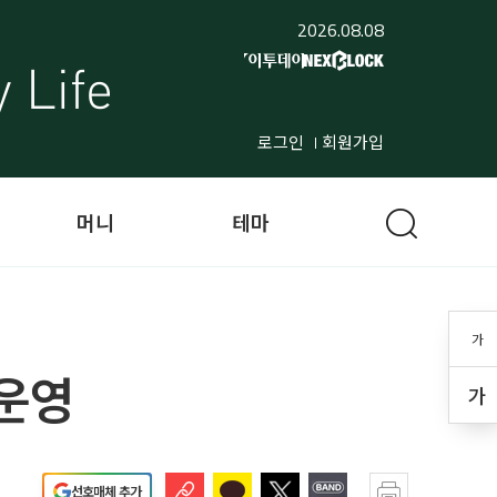
2026.08.08
로그인
회원가입
머니
테마
가
운영
가
선호매체 추가