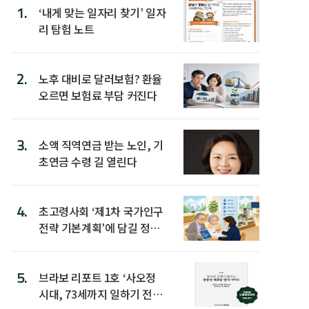
1.
‘내게 맞는 일자리 찾기’ 일자
리 탐험 노트
2.
노후 대비로 달러보험? 환율
오르면 보험료 부담 커진다
3.
소액 직역연금 받는 노인, 기
초연금 수령 길 열린다
4.
초고령사회 ‘제1차 국가인구
전략 기본계획’에 담길 정책
은
5.
브라보 리포트 1호 ‘사오정
시대, 73세까지 일하기 전략’