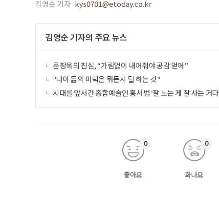
김영순 기자
kys0701@etoday.co.kr
김영순 기자의 주요 뉴스
문장옥의 진심, “가림없이 내어줘야 공감 얻어”
"나이 듦의 미덕은 뭐든지 덜 하는 것"
시대를 앞서간 종합예술인 홍서범 ‘잘 노는 게 잘 사는 거다!
0
0
좋아요
화나요