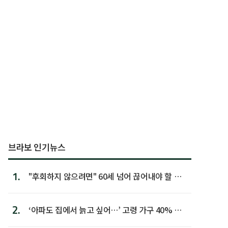
브라보 인기뉴스
1.
"후회하지 않으려면" 60세 넘어 끊어내야 할 사
람 1위
2.
‘아파도 집에서 늙고 싶어…’ 고령 가구 40% 노
후 주택이라 어...