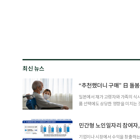
최신 뉴스
“추천했더니 구매” 日 돌봄
일본에서 재가 고령자와 가족의 식
품 선택에도 상당한 영향을 미치는 
을 세우고 필요한 서비스를 연결·
사한 역할을 한다. 이들이 소개한 
이 91.5%에 달했다는 조사 결과
민간형 노인일자리 참여자, 
어매니지먼트
기업이나 시장에서 수익을 창출하는