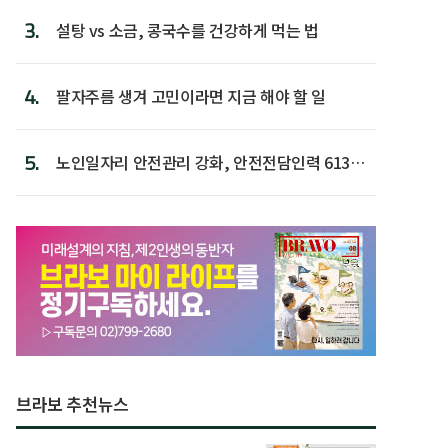
3.
설탕 vs 소금, 콩국수를 건강하게 먹는 법
4.
팔자주름 생겨 고민이라면 지금 해야 할 일
5.
노인일자리 안전관리 강화, 안전전담인력 613명
첫 배치
브라보 추천뉴스