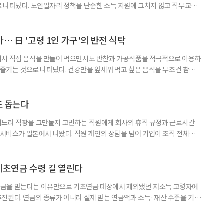
 나타났다. 노인일자리 정책을 단순한 소득 지원에 그치지 않고 직무교육
대해야 한다는 분석이 나온다. 한국노인인력개발원은 ‘한국 어르신의 일과
 7월호를 6일 공개했다. 이번 조사는 2024년 기준 60∼74세인 1차 베이
자들의 교육학습동기를 성별과 연령, 거주지역, 소득, 가구형태, 일자리 유
… 日 '고령 1인 가구'의 반전 식탁
에서 직접 음식을 만들어 먹으면서도 반찬과 가공식품을 적극적으로 이용하
주 즐기는 것으로 나타났다. 건강만을 앞세워 먹고 싶은 음식을 무조건 참기보
 즐거움을 유지하는 모습이다. 일본 식생활 조사기업 라이프스케이프마케팅
생활 실태와 의식’ 조사에 따르면, 60∼74세 1인 가구의 저녁 식사 가운데 직
는 비중은 51%였다. 반찬과 냉동·즉석식품, 통조림 등 외부에서 조
도 돕는다
기느라 직장을 그만둘지 고민하는 직원에게 회사의 휴직 규정과 근로시간
 서비스가 일본에서 나왔다. 직원 개인의 상담을 넘어 기업이 조직 전체의
돕는 것이 특징이다. 일본 고령친화기술 기업 시디아이(CDI)는 일과 가족
용 AI 서비스 'SOIN-L(소완 엘)'을 지난달 31일 출시했다고 3일 밝혔
을 밝히지 않고 하루 24시간 AI와 상담할 수 있으며, 인
기초연금 수령 길 열린다
금을 받는다는 이유만으로 기초연금 대상에서 제외됐던 저소득 고령자에
진된다. 연금의 종류가 아니라 실제 받는 연금액과 소득·재산 수준을 기준
. 백선희 조국혁신당 의원은 소액 직역연금 수급자도 일정한 소득·재산 요
있도록 하는 '기초연금법 일부개정법률안'을 3일 대표 발의했다고 4일 밝혔