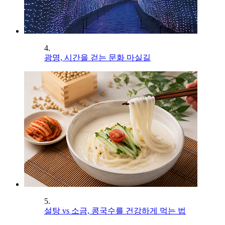
4.
광명, 시간을 걷는 문화 마실길
5.
설탕 vs 소금, 콩국수를 건강하게 먹는 법