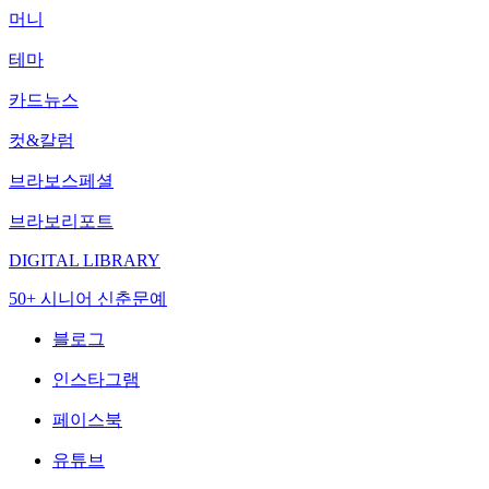
머니
테마
카드뉴스
컷&칼럼
브라보스페셜
브라보리포트
DIGITAL LIBRARY
50+ 시니어 신춘문예
블로그
인스타그램
페이스북
유튜브