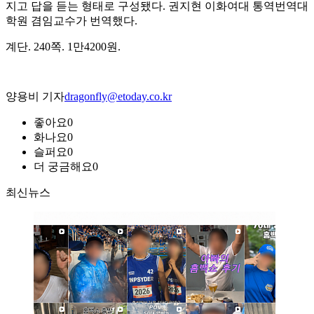
지고 답을 듣는 형태로 구성됐다. 권지현 이화여대 통역번역대
학원 겸임교수가 번역했다.
계단. 240쪽. 1만4200원.
양용비 기자
dragonfly@etoday.co.kr
좋아요
0
화나요
0
슬퍼요
0
더 궁금해요
0
최신뉴스