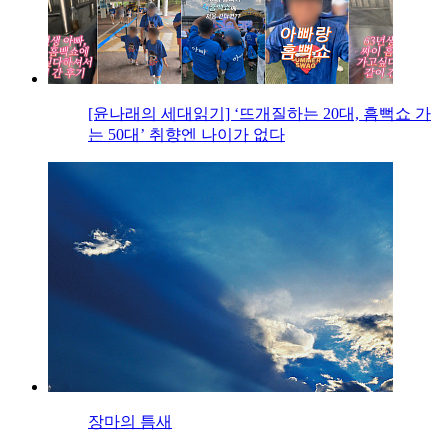
[윤나래의 세대읽기] ‘뜨개질하는 20대, 흠뻑쇼 가
는 50대’ 취향엔 나이가 없다
장마의 틈새