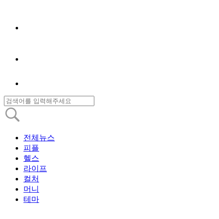
전체뉴스
피플
헬스
라이프
컬처
머니
테마