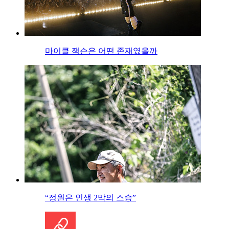
마이클 잭슨은 어떤 존재였을까
“정원은 인생 2막의 스승”