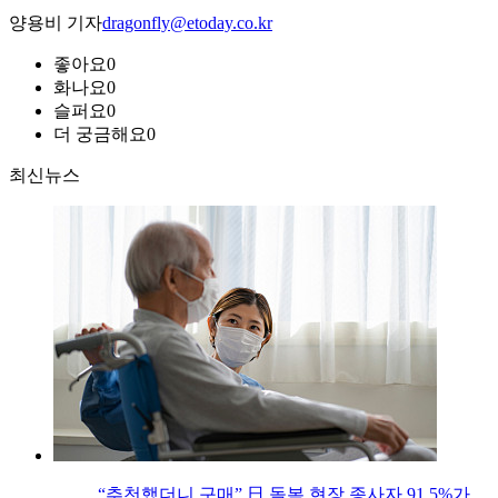
양용비 기자
dragonfly@etoday.co.kr
좋아요
0
화나요
0
슬퍼요
0
더 궁금해요
0
최신뉴스
“추천했더니 구매” 日 돌봄 현장 종사자 91.5%가