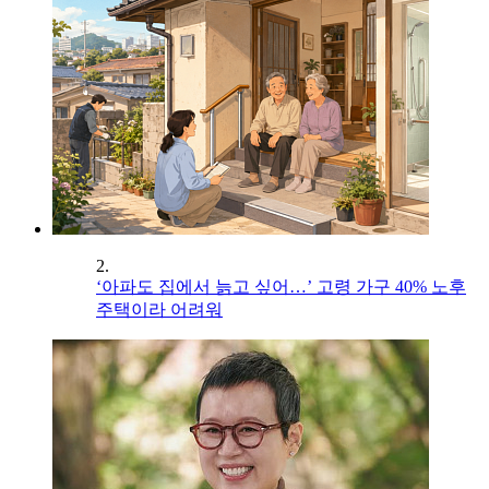
2.
‘아파도 집에서 늙고 싶어…’ 고령 가구 40% 노후
주택이라 어려워