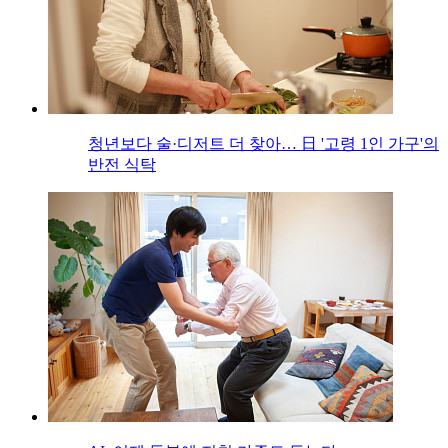
청년보다 술·디저트 더 찾아… 日 '고령 1인 가구'의
반전 식탁