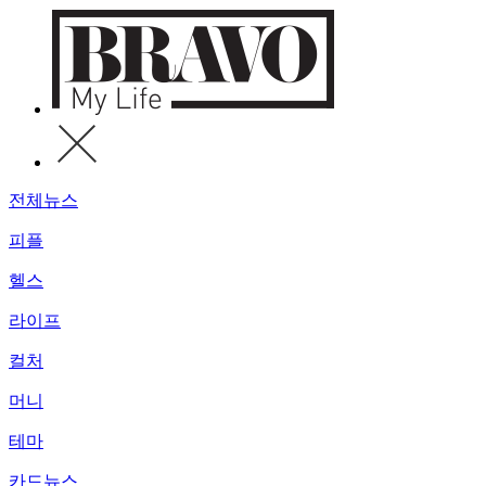
전체뉴스
피플
헬스
라이프
컬처
머니
테마
카드뉴스