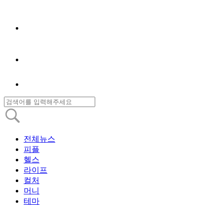
전체뉴스
피플
헬스
라이프
컬처
머니
테마