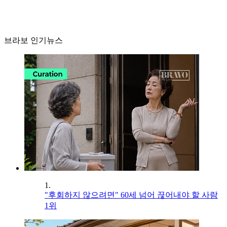
브라보 인기뉴스
1.
"후회하지 않으려면" 60세 넘어 끊어내야 할 사람
1위