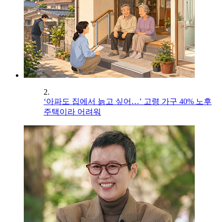
2.
‘아파도 집에서 늙고 싶어…’ 고령 가구 40% 노후
주택이라 어려워