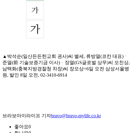
▲박석순(일산든든한교회 권사)씨 별세, 류방열(코칸 대표)ㆍ
준열(前 기술보증기금 이사)ㆍ장열(GS글로벌 상무)씨 모친상,
남택화(충북지방경찰청 차장)씨 장모상=6일 오전 삼성서울병
원, 발인 8일 오전, 02-3410-6914
브라보마이라이프 기자
bravo@bravo-mylife.co.kr
좋아요
0
화나요
0