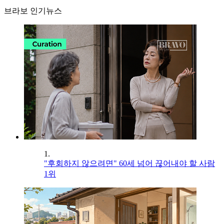
브라보 인기뉴스
1.
"후회하지 않으려면" 60세 넘어 끊어내야 할 사람
1위