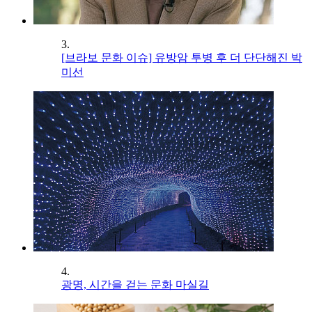
3.
[브라보 문화 이슈] 유방암 투병 후 더 단단해진 박
미선
4.
광명, 시간을 걷는 문화 마실길