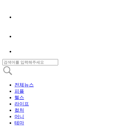
전체뉴스
피플
헬스
라이프
컬처
머니
테마