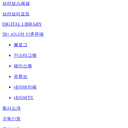
브라보스페셜
브라보리포트
DIGITAL LIBRARY
50+ 시니어 신춘문예
블로그
인스타그램
페이스북
유튜브
네이버카페
네이버TV
회사소개
구독신청