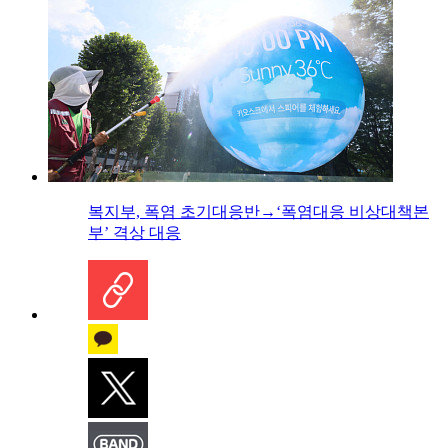
복지부, 폭염 초기대응반→‘폭염대응 비상대책본
부’ 격상 대응