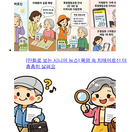
[만화로 보는 시니어 뉴스] 폭염 속 치매어르신 더
촘촘히 살펴요