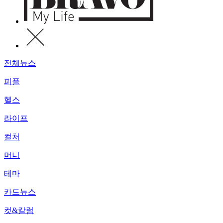
전체뉴스
피플
헬스
라이프
컬처
머니
테마
카드뉴스
컷&칼럼