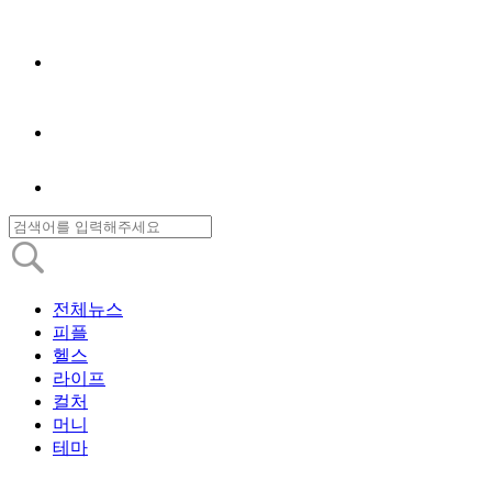
전체뉴스
피플
헬스
라이프
컬처
머니
테마