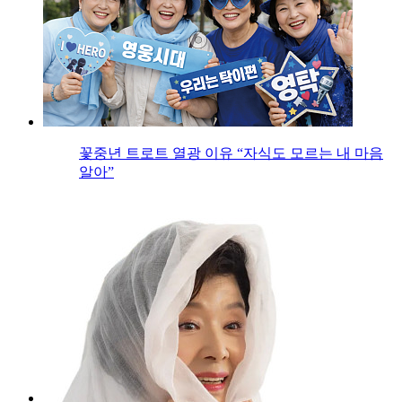
꽃중년 트로트 열광 이유 “자식도 모르는 내 마음
알아”