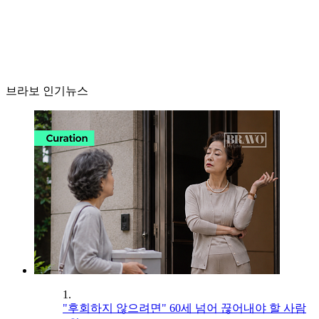
브라보 인기뉴스
1.
"후회하지 않으려면" 60세 넘어 끊어내야 할 사람