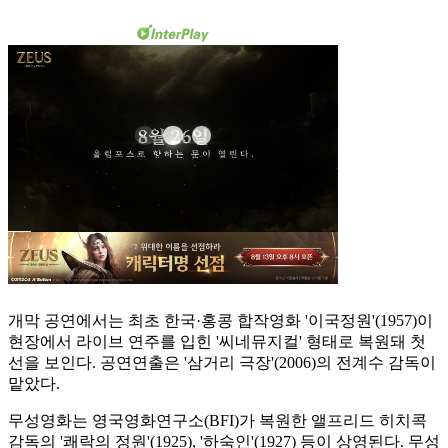
개막 공연에서는 최초 한국·홍콩 합작영화 '이국정원'(1957)이
현장에서 라이브 연주를 입힌 '씨네뮤지컬' 형태로 복원돼 첫
선을 보인다. 공연연출은 '삼거리 극장'(2006)의 전계수 감독이
맡았다.
무성영화는 영국영화연구소(BFI)가 복원한 앨프리드 히치콕
감독의 '쾌락의 정원'(1925), '하숙인'(1927) 등이 상영된다. 무성