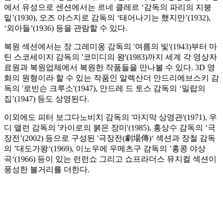
에서 유성으로 센션에서는 르네 클레르 ‘감독의 파리의 지붕
밑’(1930), 오즈 야스지로 감독의 ‘태어나기는 했지만’(1932),
‘외아들’(1936) 등을 관람할 수 있다.
복원 섹션에서는 장 그레미옹 감독의 '여름의 빛'(1943)부터 마
틴 스코세이지 감독의 '코미디의 왕'(1983)까지 세계 각 영상자
료원과 복원업체에서 복원한 작품들을 만나볼 수 있다. 3D 영
화의 원형이라 할 수 있는 작품인 알렉산더 안드리에브스키 감
독의 '로빈슨 크루소'(1947), 안드레 드 토스 감독의 ‘밀랍의
집’(1947) 등도 상영된다.
이외에도 피터 보그다노비치 감독의 '마지막 상영관'(1971), 우
디 앨런 감독의 '카이로의 붉은 장미'(1985), 홍상수 감독의 ‘극
장전’(2002) 등으로 구성된 '극장전(劇場傳)‘ 섹션과 장철 감독
의 ’대도가왕‘(1969), 이노우에 우메츠구 감독의 ’홍콩 야상
곡‘(1966) 등이 있는 런런쇼 그리고 쇼프라더스 뮤지컬 섹션이
풍성한 볼거리를 더한다.