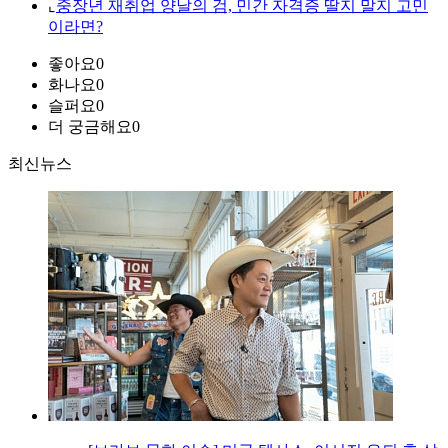
⌞
중장년 재취업 양날의 검, 민간 자격증 딸지 말지 고민
이라면?
좋아요
0
화나요
0
슬퍼요
0
더 궁금해요
0
최신뉴스