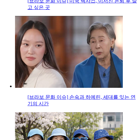
[브라보 문화 이슈] 미국 텍사스, 이서진 은퇴 후 살
고 싶은 곳
[브라보 문화 이슈] 손숙과 하예린, 세대를 잇는 연
기의 시간