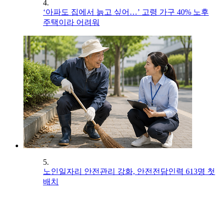
4.
‘아파도 집에서 늙고 싶어…’ 고령 가구 40% 노후
주택이라 어려워
5.
노인일자리 안전관리 강화, 안전전담인력 613명 첫
배치