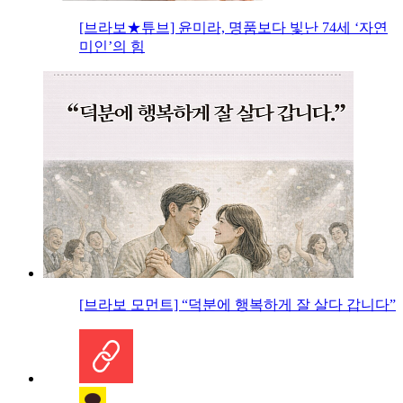
[브라보★튜브] 윤미라, 명품보다 빛난 74세 ‘자연
미인’의 힘
[브라보 모먼트] “덕분에 행복하게 잘 살다 갑니다”