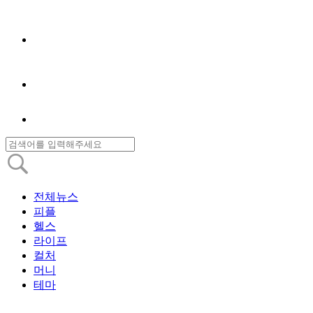
전체뉴스
피플
헬스
라이프
컬처
머니
테마