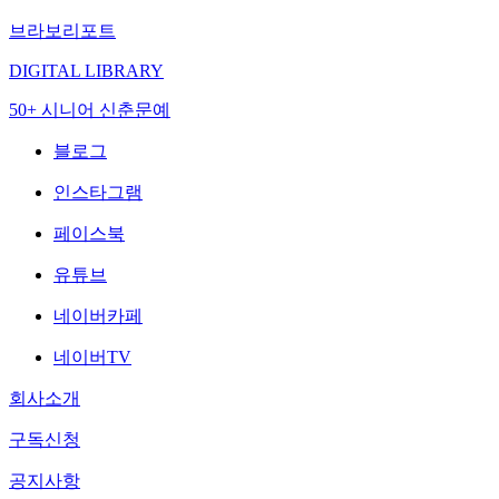
브라보리포트
DIGITAL LIBRARY
50+ 시니어 신춘문예
블로그
인스타그램
페이스북
유튜브
네이버카페
네이버TV
회사소개
구독신청
공지사항