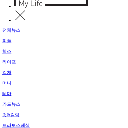
전체뉴스
피플
헬스
라이프
컬처
머니
테마
카드뉴스
컷&칼럼
브라보스페셜