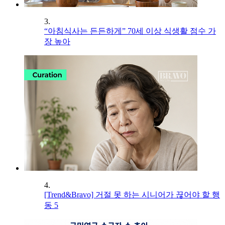
3.
“아침식사는 든든하게” 70세 이상 식생활 점수 가
장 높아
4.
[Trend&Bravo] 거절 못 하는 시니어가 끊어야 할 행
동 5