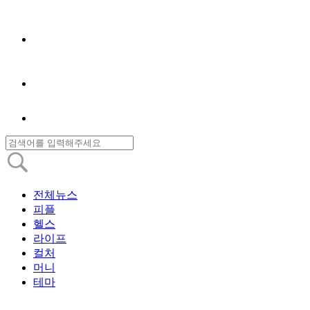
전체뉴스
피플
헬스
라이프
컬처
머니
테마