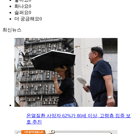
화나요
0
슬퍼요
0
더 궁금해요
0
최신뉴스
온열질환 사망자 62%가 80세 이상, 고령층 집중 보
호 추진