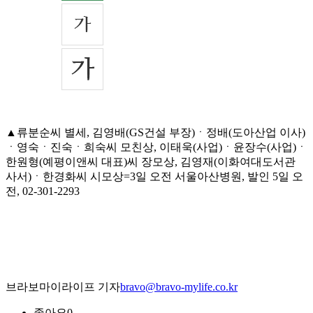
▲류분순씨 별세, 김영배(GS건설 부장)ㆍ정배(도아산업 이사)
ㆍ영숙ㆍ진숙ㆍ희숙씨 모친상, 이태욱(사업)ㆍ윤장수(사업)ㆍ
한원형(예평이앤씨 대표)씨 장모상, 김영재(이화여대도서관
사서)ㆍ한경화씨 시모상=3일 오전 서울아산병원, 발인 5일 오
전, 02-301-2293
브라보마이라이프 기자
bravo@bravo-mylife.co.kr
좋아요
0