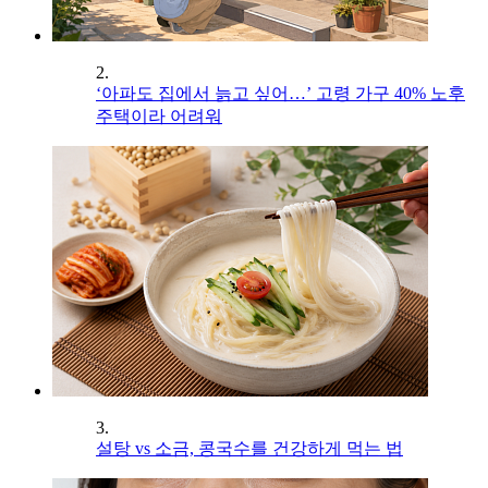
2.
‘아파도 집에서 늙고 싶어…’ 고령 가구 40% 노후
주택이라 어려워
3.
설탕 vs 소금, 콩국수를 건강하게 먹는 법