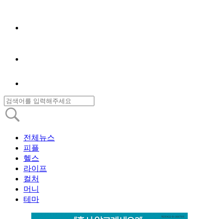
전체뉴스
피플
헬스
라이프
컬처
머니
테마