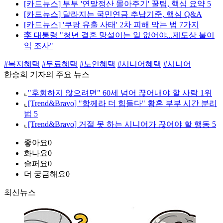
[카드뉴스] 부부 '연말정산 몰아주기' 꿀팁, 핵심 요약 5
[카드뉴스] 달라지는 국민연금 추납기준, 핵심 Q&A
[카드뉴스] '쿠팡 유출 사태' 2차 피해 막는 법 7가지
李 대통령 "청년 결혼 망설이는 일 없어야...제도상 불이
익 조사"
#복지혜택
#무료혜택
#노인혜택
#시니어혜택
#시니어
한승희 기자의 주요 뉴스
⌞
"후회하지 않으려면" 60세 넘어 끊어내야 할 사람 1위
⌞
[Trend&Bravo] "함께라 더 힘들다" 황혼 부부 시간 분리
법 5
⌞
[Trend&Bravo] 거절 못 하는 시니어가 끊어야 할 행동 5
좋아요
0
화나요
0
슬퍼요
0
더 궁금해요
0
최신뉴스