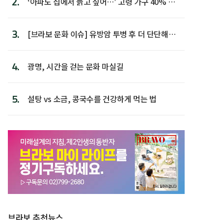
2.
‘아파도 집에서 늙고 싶어…’ 고령 가구 40% 노
후 주택이라 어...
3.
[브라보 문화 이슈] 유방암 투병 후 더 단단해진
박미선
4.
광명, 시간을 걷는 문화 마실길
5.
설탕 vs 소금, 콩국수를 건강하게 먹는 법
브라보 추천뉴스