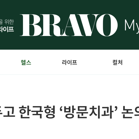
헬스
라이프
컬처
고 한국형 ‘방문치과’ 논