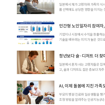
일본에서 재가 고령자와 가족의 식
품 선택에도 상당한 영향을 미치는 
을 세우고 필요한 서비스를 연결·
사한 역할을 한다. 이들이 소개한 
이 91.5%에 달했다는 조사 결과
민간형 노인일자리 참여자, 
어매니지먼트
기업이나 시장에서 수익을 창출하는
기술을 배우려는 의지가 높은 것으로
과 평생학습을 결합한 방식으로 확
삶 패널’ 조사 결과를 분석한 정보그림
비부머 세대 가운데 노인일자리 참여
청년보다 술·디저트 더 찾아
형
일본에서 혼자 사는 고령자들은 집
고, 술과 디저트도 젊은 층보다 자
다는 조리 부담을 줄이면서 식사의
이 4일 발표한 ‘고령 1인 가구의 식
접 만든 음식이나 남은 음식이 차지하
AI, 이제 돌봄에 지친 가족
부모의 병원 진료와 일상생활을 챙
조정 방법을 알려주는 인공지능(AI)
돌봄 부담과 퇴직 위험을 파악하도록 