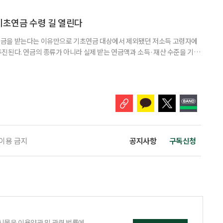
용 AI 서비스 'SOIN-L(소완 엘)'을 지난달 31일 출시했다고 3일 밝혔
을 밝히지 않고 하루 24시간 AI와 상담할 수 있으며, 인
기초연금 수령 길 열린다
금을 받는다는 이유만으로 기초연금 대상에서 제외됐던 저소득 고령자에
진된다. 연금의 종류가 아니라 실제 받는 연금액과 소득·재산 수준을 기준
. 백선희 조국혁신당 의원은 소액 직역연금 수급자도 일정한 소득·재산 요
있도록 하는 '기초연금법 일부개정법률안'을 3일 대표 발의했다고 4일 밝혔
가 이어지는 가운데, 정부도 그동안 소득·재산이 적어도 직역연금을 받는다
 이용 금지
공지사항
구독신청