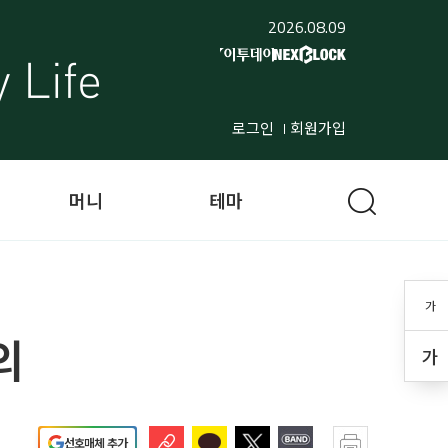
2026.08.09
로그인
회원가입
머니
테마
가
의
가
선호매체 추가