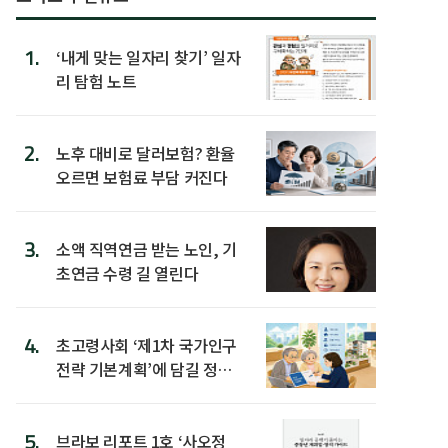
1.
‘내게 맞는 일자리 찾기’ 일자
리 탐험 노트
2.
노후 대비로 달러보험? 환율
오르면 보험료 부담 커진다
3.
소액 직역연금 받는 노인, 기
초연금 수령 길 열린다
4.
초고령사회 ‘제1차 국가인구
전략 기본계획’에 담길 정책
은
5.
브라보 리포트 1호 ‘사오정