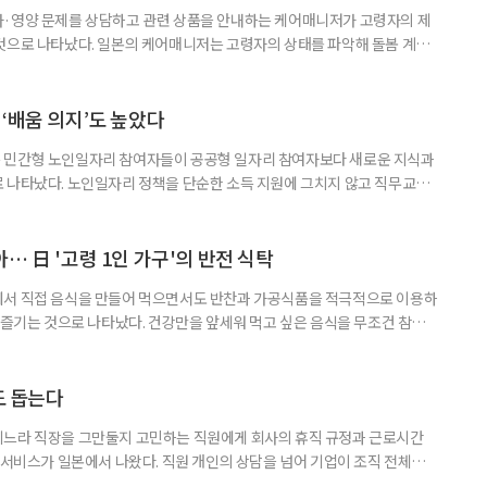
사·영양 문제를 상담하고 관련 상품을 안내하는 케어매니저가 고령자의 제
것으로 나타났다. 일본의 케어매니저는 고령자의 상태를 파악해 돌봄 계획
조정하는 전문직으로, 국내 장기요양 현장의 사회복지사나 사례관리자와 유
식품이나 영양 관련 상품이 실제 구매와 이용으로 이어진 경험이 있다는 응답
가 나왔다. 일본 헬스케어 기업 인터넷인피니티는 케어매니저 전문사이트 ‘케
‘배움 의지’도 높았다
 민간형 노인일자리 참여자들이 공공형 일자리 참여자보다 새로운 지식과
 나타났다. 노인일자리 정책을 단순한 소득 지원에 그치지 않고 직무교육
대해야 한다는 분석이 나온다. 한국노인인력개발원은 ‘한국 어르신의 일과
 7월호를 6일 공개했다. 이번 조사는 2024년 기준 60∼74세인 1차 베이
자들의 교육학습동기를 성별과 연령, 거주지역, 소득, 가구형태, 일자리 유
… 日 '고령 1인 가구'의 반전 식탁
에서 직접 음식을 만들어 먹으면서도 반찬과 가공식품을 적극적으로 이용하
주 즐기는 것으로 나타났다. 건강만을 앞세워 먹고 싶은 음식을 무조건 참기보
 즐거움을 유지하는 모습이다. 일본 식생활 조사기업 라이프스케이프마케팅
생활 실태와 의식’ 조사에 따르면, 60∼74세 1인 가구의 저녁 식사 가운데 직
는 비중은 51%였다. 반찬과 냉동·즉석식품, 통조림 등 외부에서 조
도 돕는다
기느라 직장을 그만둘지 고민하는 직원에게 회사의 휴직 규정과 근로시간
 서비스가 일본에서 나왔다. 직원 개인의 상담을 넘어 기업이 조직 전체의
돕는 것이 특징이다. 일본 고령친화기술 기업 시디아이(CDI)는 일과 가족