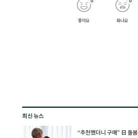
0
0
좋아요
화나요
최신 뉴스
“추천했더니 구매” 日 돌봄