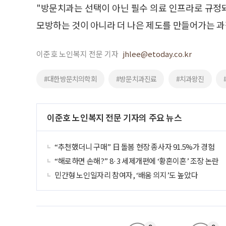
"방문치과는 선택이 아닌 필수 의료 인프라로 규정
모방하는 것이 아니라 더 나은 제도를 만들어가는 과
이준호 노인복지 전문 기자
jhlee@etoday.co.kr
#대한방문치의학회
#방문치과진료
#치과왕진
이준호 노인복지 전문 기자의 주요 뉴스
“추천했더니 구매” 日 돌봄 현장 종사자 91.5%가 경험
“해로하면 손해?” 8·3 세제개편에 ‘황혼이혼’ 조장 논란
민간형 노인일자리 참여자, ‘배움 의지’도 높았다