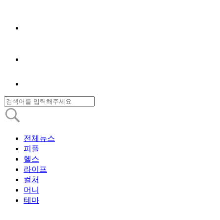
전체뉴스
피플
헬스
라이프
컬처
머니
테마