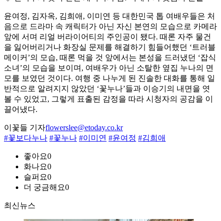
윤여정, 김자옥, 김희애, 이미연 등 대한민국 톱 여배우들은 처
음으로 드라마 속 캐릭터가 아닌 자신 본연의 모습으로 카메라
앞에 서며 리얼 버라이어티의 주인공이 됐다. 때론 자주 물건
을 잃어버리거나 화장실 문제를 해결하기 힘들어했던 ‘트러블
메이커’의 모습, 때론 먹을 것 앞에서는 본성을 드러냈던 ‘잡식
소녀’의 모습을 보이며, 여배우가 아닌 소탈한 옆집 누나의 면
모를 보였던 것이다. 여행 중 나누게 된 진솔한 대화를 통해 일
반적으로 알려지지 않았던 ‘꽃누나’들과 이승기의 내면을 엿
볼 수 있었고, 그렇게 표출된 감정을 따라 시청자의 공감을 이
끌어냈다.
이꽃들 기자
flowerslee@etoday.co.kr
#꽃보다누나
#꽃누나
#이미연
#윤여정
#김희애
좋아요
0
화나요
0
슬퍼요
0
더 궁금해요
0
최신뉴스