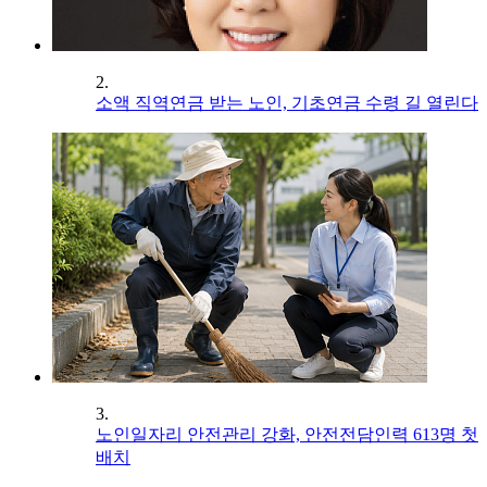
2.
소액 직역연금 받는 노인, 기초연금 수령 길 열린다
3.
노인일자리 안전관리 강화, 안전전담인력 613명 첫
배치