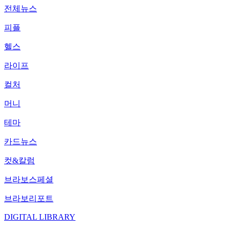
전체뉴스
피플
헬스
라이프
컬처
머니
테마
카드뉴스
컷&칼럼
브라보스페셜
브라보리포트
DIGITAL LIBRARY