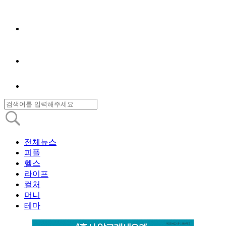
전체뉴스
피플
헬스
라이프
컬처
머니
테마