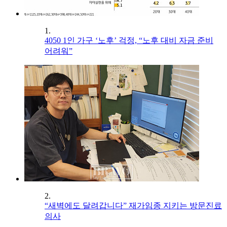
1.
4050 1인 가구 ‘노후’ 걱정, “노후 대비 자금 준비
어려워”
2.
“새벽에도 달려갑니다” 재가임종 지키는 방문진료
의사