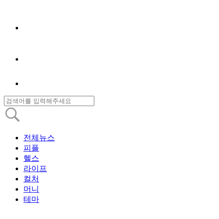
전체뉴스
피플
헬스
라이프
컬처
머니
테마