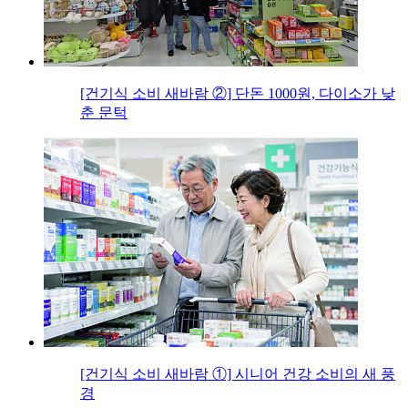
[건기식 소비 새바람 ②] 단돈 1000원, 다이소가 낮
춘 문턱
[건기식 소비 새바람 ①] 시니어 건강 소비의 새 풍
경