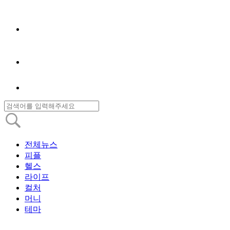
전체뉴스
피플
헬스
라이프
컬처
머니
테마