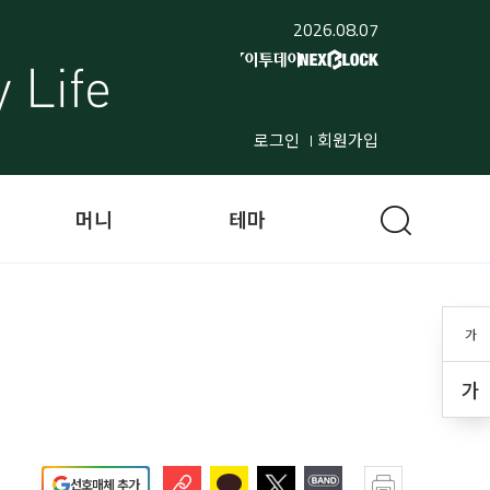
2026.08.07
로그인
회원가입
머니
테마
가
가
선호매체 추가