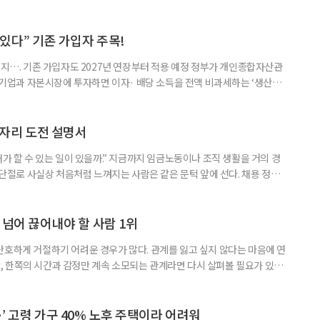
것보다 이혼이 경제적으로 유리해질 수 있다는 분석이 나온다. 종합부동산
1주택 공제와 세액공제 적용 여부는 부부를 하나의 세대로 묶어 판단한다. 부
 세대가 두 채를 가진 것으로 보지만, 실제 이혼해 주거와 생계를 분
수 있다” 기존 가입자 주목!
폐지…. 기존 가입자도 2027년 연장부터 적용 예정 정부가 개인종합자산관
내 기업과 자본시장에 투자하면 이자· 배당 소득을 전액 비과세하는 ‘생산적
소득 이하 청년에게는 납입액의 10%를 소득공제 해주는 방안도 추진한다. 다만
 주목해야 한다. 그동안 사용하지 않고 쌓아둔 ISA 납입한도가 사라질 수 있
개편안이 국회 통과 후 그대로 시행된다면 법 시행 전 본
일자리 도전 설명서
내가 할 수 있는 일이 있을까.” 지금까지 임금노동이나 조직 생활을 거의 경
력 단절로 사실상 처음처럼 느껴지는 사람은 같은 문턱 앞에 선다. 채용 정보를
업무 지시, 동료 관계까지 낯설다. 이들에게 필요한 것은 ‘용기를 내라’는 말
밖에 섞여 있는 ‘첫 취업’, ‘경력 단절’ 생산인구가 줄어드는 상황에서 삶의
가 자원이다. 박경하 한국노인인력개발원 선임연구위
 넘어 끊어내야 할 사람 1위
단호하게 거절하기 어려운 경우가 많다. 관계를 잃고 싶지 않다는 마음에 연
 한쪽의 시간과 감정만 계속 소모되는 관계라면 다시 살펴볼 필요가 있다.
연락하거나, 만날 때마다 자신의 이야기만 늘어놓는 사람은 상대를 동등한
 창구로 대할 수 있다. 걱정을 가장해 자존감을 깎아내리고 도움을 당연하
바꾸는 행동도 건강한 관계와는 거리가 멀다. 믿고 털어놓은 개인사나 약점을
’ 고령 가구 40% 노후 주택이라 어려워