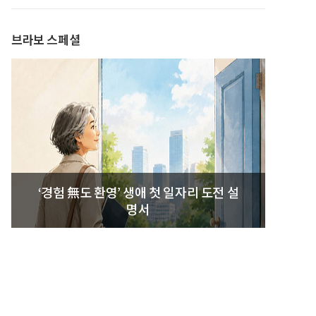
발간
브라보 스페셜
‘경험 無도 환영’ 생애 첫 일자리 도전 설
명서