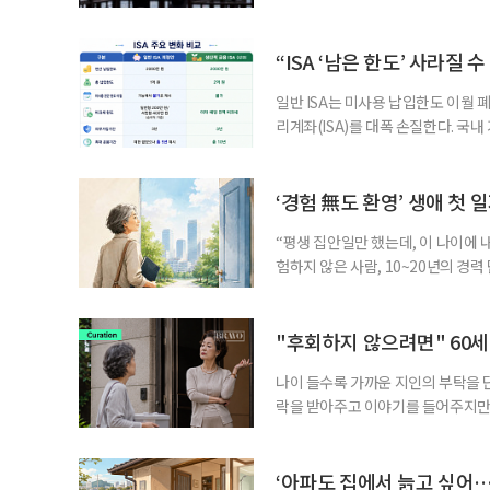
고령 부부에게는 혼인을 유지하는 
세는 개인별로 부과하지만, 1세대 
부가 각자 집 한 채씩을 보유하면 한
“ISA ‘남은 한도’ 사라질 
일반 ISA는 미사용 납입한도 이월 
리계좌(ISA)를 대폭 손질한다. 국
금융 ISA’를 새로 만들고, 일정 
기존 ISA 가입자라면 이번 개편안에
기 때문이다. 지난 3일 발표된 세제
‘경험 無도 환영’ 생애 첫 
“평생 집안일만 했는데, 이 나이에 
험하지 않은 사람, 10~20년의 경
찾고 이력서를 쓰는 일부터 출퇴근, 
보다 부담을 낮춘 진입 경로다. 통계 
경험이 풍부한 고령자는 중요한 국
"후회하지 않으려면" 60세
나이 들수록 가까운 지인의 부탁을 
락을 받아주고 이야기를 들어주지만,
평소에는 무심하다가 필요할 때만 
관계가 아닌 편리한 도움이나 감정의
게 여기며, 거절하는 순간 태도를 
‘아파도 집에서 늙고 싶어…