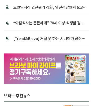
3.
노인일자리 안전관리 강화, 안전전담인력 613명
첫 배치
4.
“아침식사는 든든하게” 70세 이상 식생활 점수
가장 높아
5.
[Trend&Bravo] 거절 못 하는 시니어가 끊어야
할 행동 5
브라보 추천뉴스