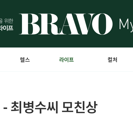
헬스
라이프
컬처
 - 최병수씨 모친상