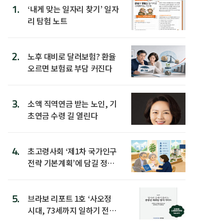
1.
‘내게 맞는 일자리 찾기’ 일자
리 탐험 노트
2.
노후 대비로 달러보험? 환율
오르면 보험료 부담 커진다
3.
소액 직역연금 받는 노인, 기
초연금 수령 길 열린다
4.
초고령사회 ‘제1차 국가인구
전략 기본계획’에 담길 정책
은
5.
브라보 리포트 1호 ‘사오정
시대, 73세까지 일하기 전략’