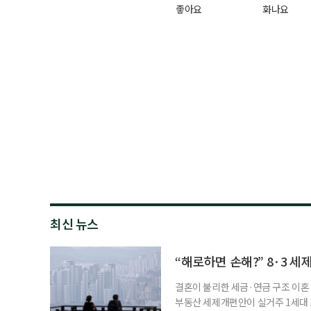
좋아요
화나요
최신 뉴스
“해로하면 손해?” 8·3 세
결혼이 불리한 세금·연금 구조 이혼 
부동산 세제개편안이 실거주 1세대 1