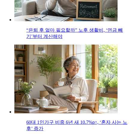
“은퇴 후 얼마 필요할까” 노후 생활비, ‘연금 빼
기’부터 계산해야
60대 1인가구 비중 6년 새 10.7%p↑, ‘혼자 사는 노
후’ 증가