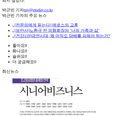
되지 않았다.
박근빈 기자
ray@etoday.co.kr
박근빈 기자의 주요 뉴스
⌞
[전문의에게 듣는다] 메르스의 교훈
⌞
[브만사]노환규 전 의협회장의 ‘나의 가족과 삶’
⌞
[건강119]금연시대, 왜 아직도 담배를 피워야 하는가?
좋아요
0
화나요
0
슬퍼요
0
더 궁금해요
0
최신뉴스