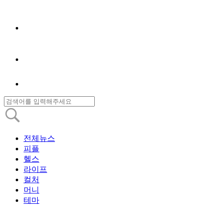
전체뉴스
피플
헬스
라이프
컬처
머니
테마