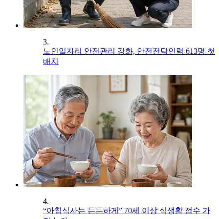
3.
노인일자리 안전관리 강화, 안전전담인력 613명 첫
배치
4.
“아침식사는 든든하게” 70세 이상 식생활 점수 가