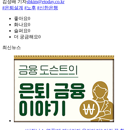
김성배 기자
sbkim@etoday.co.kr
#은퇴설계
#노후
#신한은행
좋아요
0
화나요
0
슬퍼요
0
더 궁금해요
0
최신뉴스