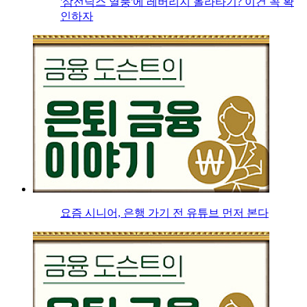
'삼전닉스 열풍'에 레버리지 올라타기? 이건 꼭 확
인하자
요즘 시니어, 은행 가기 전 유튜브 먼저 본다