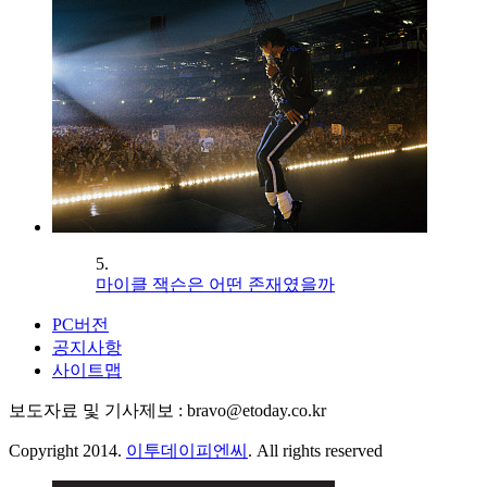
5.
마이클 잭슨은 어떤 존재였을까
PC버전
공지사항
사이트맵
보도자료 및 기사제보 : bravo@etoday.co.kr
Copyright 2014.
이투데이피엔씨
. All rights reserved