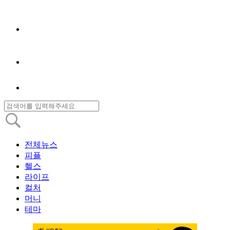
전체뉴스
피플
헬스
라이프
컬처
머니
테마