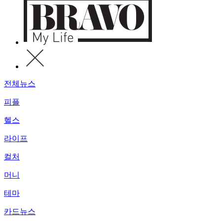
전체뉴스
피플
헬스
라이프
컬처
머니
테마
카드뉴스