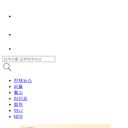
전체뉴스
피플
헬스
라이프
컬처
머니
테마