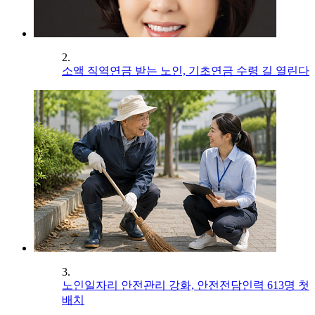
2.
소액 직역연금 받는 노인, 기초연금 수령 길 열린다
3.
노인일자리 안전관리 강화, 안전전담인력 613명 첫
배치