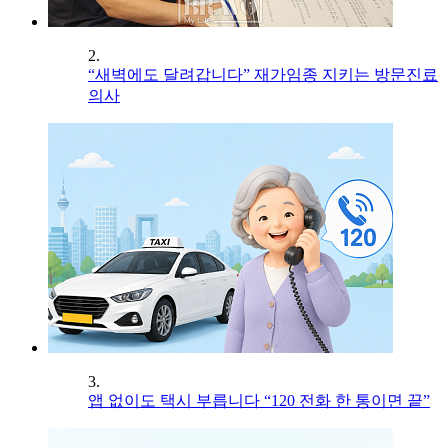
2.
“새벽에도 달려갑니다” 재가임종 지키는 방문진료
의사
3.
앱 없이도 택시 부릅니다 “120 전화 한 통이면 끝”