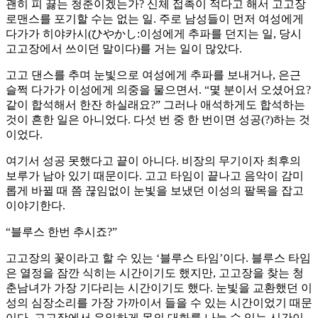
괜히 피 끓는 청춘이겠는가? 신체 접촉이 적다고 해서 고고장
로맨스를 포기할 수는 없는 일. 주로 남성들이 먼저 여성에게
다가가 히야카시(ひやかし:이성에게 추파를 던지는 일, 당시
고고장에서 쓰이던 말이다)를 거는 일이 많았다.
고고 댄스를 추며 눈빛으로 여성에게 추파를 보내거나, 은근
슬쩍 다가가 이성에게 의중을 물으면서. “몇 분이서 오셨어요?
같이 합석해서 한잔 하실래요?” 그러나 애석하게도 합석하는
것이 흔한 일은 아니었다. 다섯 번 중 한 번이면 성공(?)하는 것
이었다.
여기서 성공 못했다고 끝이 아니다. 비장의 무기이자 최후의
보루가 남아 있기 때문이다. 고고 타임이 끝나고 음악이 감미
롭게 바뀔 때 쯤 끊임없이 눈빛을 보냈던 이성의 팔목을 잡고
이야기한다.
“블루스 한번 추시죠?”
고고장의 꽃이라고 할 수 있는 ‘블루스 타임’이다. 블루스 타임
은 열정을 잠깐 식히는 시간이기도 했지만, 고고장을 찾는 청
춘남녀가 가장 기다리는 시간이기도 했다. 눈빛을 교환했던 이
성의 심장소리를 가장 가까이서 들을 수 있는 시간이었기 때문
이다. 고고장에서 유일하게 몸의 대화를 나눌 수 있는 시간이