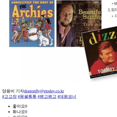
양용비 기자
dragonfly@etoday.co.kr
#고고장
#몽쉘통통
#팽고팽고
#대왕코너
좋아요
0
화나요
0