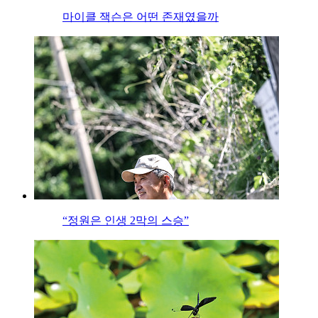
마이클 잭슨은 어떤 존재였을까
“정원은 인생 2막의 스승”