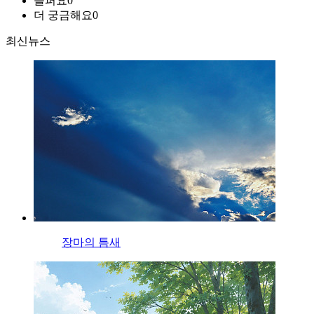
슬퍼요
0
더 궁금해요
0
최신뉴스
장마의 틈새