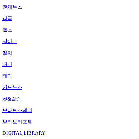
전체뉴스
피플
헬스
라이프
컬처
머니
테마
카드뉴스
컷&칼럼
브라보스페셜
브라보리포트
DIGITAL LIBRARY