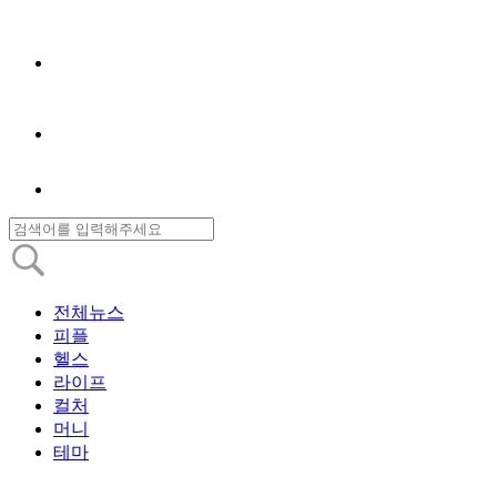
전체뉴스
피플
헬스
라이프
컬처
머니
테마