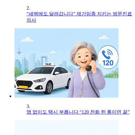
2.
“새벽에도 달려갑니다” 재가임종 지키는 방문진료
의사
3.
앱 없이도 택시 부릅니다 “120 전화 한 통이면 끝”