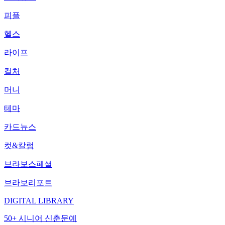
피플
헬스
라이프
컬처
머니
테마
카드뉴스
컷&칼럼
브라보스페셜
브라보리포트
DIGITAL LIBRARY
50+ 시니어 신춘문예