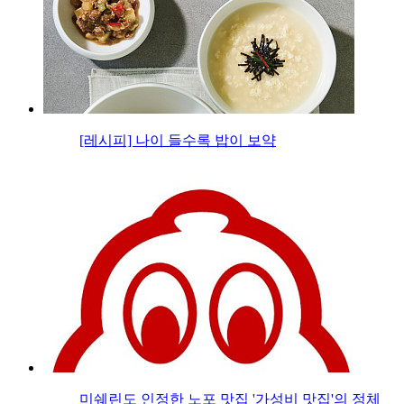
[레시피] 나이 들수록 밥이 보약
미쉐린도 인정한 노포 맛집 '가성비 맛집'의 정체