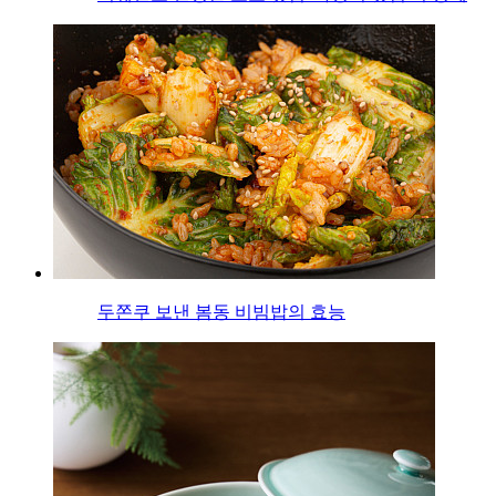
두쫀쿠 보낸 봄동 비빔밥의 효능