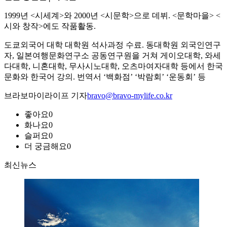
1999년 <시세계>와 2000년 <시문학>으로 데뷔. <문학마을> <
시와 창작>에도 작품활동.
도쿄외국어 대학 대학원 석사과정 수료. 동대학원 외국인연구
자, 일본여행문화연구소 공동연구원을 거쳐 게이오대학, 와세
다대학, 니혼대학, 무사시노대학, 오츠마여자대학 등에서 한국
문화와 한국어 강의. 번역서 ‘백화점’ ‘박람회’ ‘운동회’ 등
브라보마이라이프 기자
bravo@bravo-mylife.co.kr
좋아요
0
화나요
0
슬퍼요
0
더 궁금해요
0
최신뉴스