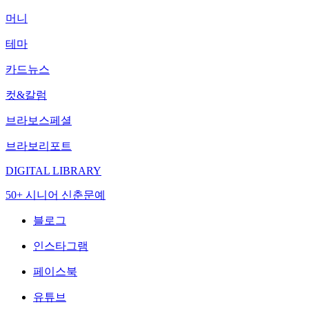
머니
테마
카드뉴스
컷&칼럼
브라보스페셜
브라보리포트
DIGITAL LIBRARY
50+ 시니어 신춘문예
블로그
인스타그램
페이스북
유튜브