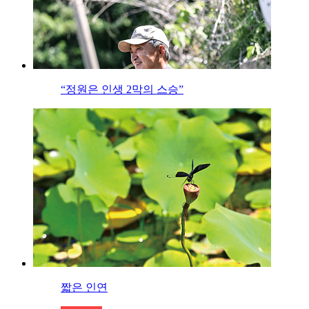
“정원은 인생 2막의 스승”
짧은 인연