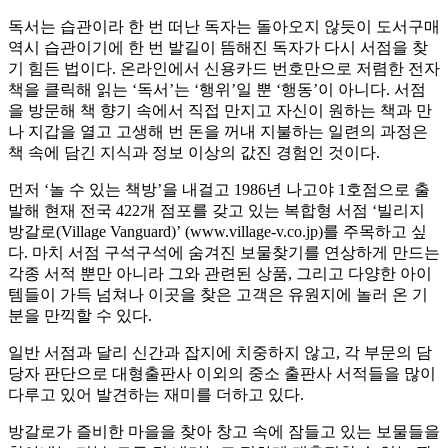
독서는 습관이라 한 번 떠난 독자는 돌아오지 않듯이 도서구매
역시 습관이기에 한 번 발길이 뜸해진 독자가 다시 서점을 찾
기 힘든 법이다. 온라인에서 신용카드 번호만으로 저렴한 전자
책을 클릭해 읽는 ‘독서’는 ‘행위’일 뿐 ‘행동’이 아니다. 서점
을 방문해 책 향기 속에서 직접 만지고 자신이 원하는 책과 만
나 지갑을 열고 고생해 번 돈을 꺼내 지불하는 일련의 과정은
책 속에 담긴 지식과 정보 이상의 값진 경험인 것이다.
먼저 ‘놀 수 있는 책방’을 내걸고 1986년 나고야 1호점으로 출
발해 현재 전국 422개 점포를 갖고 있는 복합형 서점 ‘빌리지
방갈로(Village Vanguard)’ (www.village-v.co.jp)를 주목하고 싶
다. 마치 서점 구석구석에 숨겨진 보물찾기를 연상하게 만드는
각종 서적 뿐만 아니라 그와 관련된 상품, 그리고 다양한 아이
템들이 가득 넘쳐나 이곳을 찾은 고객은 유원지에 놀러 온 기
분을 만끽할 수 있다.
일반 서점과 달리 신간과 잡지에 치중하지 않고, 각 부문의 담
당자 판단으로 대형출판사 이외의 중소 출판사 서적들을 많이
다루고 있어 발견하는 재미를 더하고 있다.
방갈로가 즐비한 마을을 찾아 창고 속에 잠들고 있는 보물들을