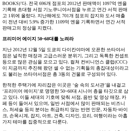
BOOKS)’다. 전국 696개 점포의 2012년 판매액이 1097억 엔을
기록해 초대형 서점 기노쿠니야서점을 누르고 연간 서적 판매
고 1위에 올랐다. 지난해에도 701개 점포의 잡지와 도서 매출
이 전년 대비 5.9% 증가한 1109억 엔을 기록하면서 연간 서적
판매고의 정상을 지켰다.
프리미어 에이지 50~60대를 노려라
지난 2012년 12월 5일 도쿄의 다이칸야마에 오픈한 쓰타야서
점은 널직한 매장과 고급스러운 분위기, 그리고 독특한 컨셉트
등으로 많은 관심을 모으고 있다. 컬쳐 컨비니언스 클럽(CCC)
이 지금까지 추진해 왔던 셀 수 없는 기획들의 총집대성이라고
도 불리는 쓰타야서점은 총 3동의 건물로 구성되어 있다.
한적한 주택가에 자리잡은 이곳은 ‘숲 속의 도서관’을 내걸고
‘프리미어 에이지’로 명명한 50~60대 시니어 층을 타깃으로 삼
고 있다. 이들 세대의 기호에 맞춰 서점, 음반 및 영상 매장, 카
페 등이 들어서 있으며, 일반 서점에서 많이 판매되는 비즈니
스, 처세술 등의 분야는 취급하지 않는 반면 인문, 자동차·바이
크, 손목시계, 잡지, 아트, 건축, 디자인, 요리, 여행이라는 아홉
가지 테마를 집중적으로 다룬다.