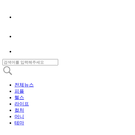
전체뉴스
피플
헬스
라이프
컬처
머니
테마