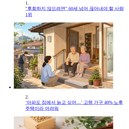
1.
"후회하지 않으려면" 60세 넘어 끊어내야 할 사람
1위
2.
‘아파도 집에서 늙고 싶어…’ 고령 가구 40% 노후
주택이라 어려워