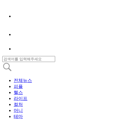
전체뉴스
피플
헬스
라이프
컬처
머니
테마