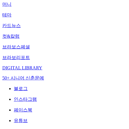
머니
테마
카드뉴스
컷&칼럼
브라보스페셜
브라보리포트
DIGITAL LIBRARY
50+ 시니어 신춘문예
블로그
인스타그램
페이스북
유튜브