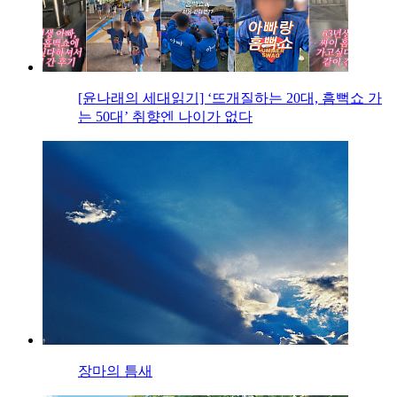
[윤나래의 세대읽기] ‘뜨개질하는 20대, 흠뻑쇼 가
는 50대’ 취향엔 나이가 없다
장마의 틈새