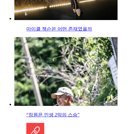
마이클 잭슨은 어떤 존재였을까
“정원은 인생 2막의 스승”