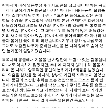
땅바닥이 아직 얼음투성이라 서로 손을 잡고 걸어야 하는 몽골
국제대 교정의 계단화단을 나서며 아내는 나를 은근히 불렀습
니다. 소리마저 낮추며 너무나 부드러운 표정으로 잡은 손에
힘을 주었습니다. 그렇게 우리 대학 본관 앞 메마른 화단에서
버들강아지의 새봄을 보았습니다. 아내의 얼굴에 띤 홍조를 분
명 보았습니다. 아내는 그 화단 주위를 돌며 더 많은 버들강아
지의 새순을 찾아내었습니다. 하나를 찾아낼 때마다 아내의 얼
굴과 몸에선 꽃이 미리 피었습니다. 겨우내 영하 삼사십도에
그대로 노출된 나무가 준비한 새순을 본 나의 맘에도 숨어 있
던 봄기운이 일렁거렸습니다.
북쪽나라 몽골에서 겨울을 난 사람만이 느낄 수 있는 감동입니
다. 서로 약속하지 않았지만, 추위에 다치지 않기 위해 몸을 사
리며 온 나라가 암묵적인 동면의 분위기가 6개월을 넘었습니
다. 외출을 삼갔을 뿐 아니라, 창밖도 가급적 자주 보지 않았습
니다. 몽골의 스산한 추위는 보는 것만으로도 으스스 몸이 반
응하기 때문입니다. 그런데 막상 그렇게 무서운 추위를 온몸으
로 받아낸 생명은 여리고 가늘었습니다. 자세히 보니 거기엔
부드러운 솜털도 보였습니다. 아직 우리가 디딜 수 있는 모든
땅에는 내린 눈이 녹지 않아 온통 얼음판인 동토입니다.