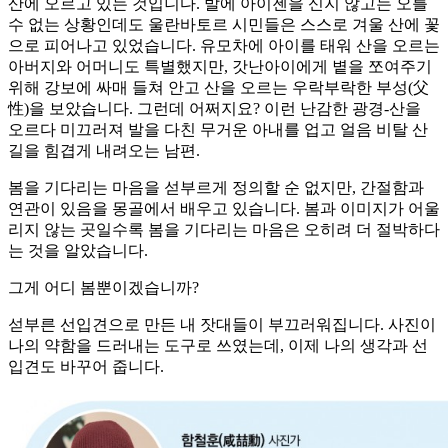
산에 오르고 있는 것입니다. 발에 아이젠을 신지 않고는 오를
수 없는 상황인데도 울란바토르 시민들은 스스로 겨울 산에 꽃
으로 피어나고 있었습니다. 유모차에 아이를 태워 산을 오르는
아버지와 어머니도 특별했지만, 갓난아이에게 볕을 쪼여주기
위해 강보에 싸매 들쳐 안고 산을 오르는 우락부락한 부성(父
性)을 보았습니다. 그런데 어쩌지요? 이런 난감한 광경-산을
오르다 미끄러져 발을 다친 무거운 아내를 업고 얼음 비탈 산
길을 힘겹게 내려오는 남편.
봄을 기다리는 마음을 섣부르게 정의할 순 없지만, 간절함과
연관이 있음을 몽골에서 배우고 있습니다. 봄과 이미지가 어울
리지 않는 곳일수록 봄을 기다리는 마음은 오히려 더 절박하다
는 것을 알았습니다.
그게 어디 봄뿐이겠습니까?
섣부른 선입견으로 만든 내 잣대들이 부끄러워집니다. 사진이
나의 약함을 드러내는 도구로 쓰였는데, 이제 나의 생각과 선
입견도 바꾸어 줍니다.