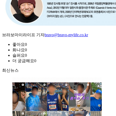
브라보마이라이프 기자
bravo@bravo-mylife.co.kr
좋아요
0
화나요
0
슬퍼요
0
더 궁금해요
0
최신뉴스