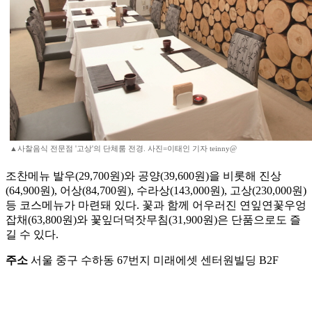
▲사찰음식 전문점 '고상'의 단체룸 전경. 사진=이태인 기자 teinny@
조찬메뉴 발우(29,700원)와 공양(39,600원)을 비롯해 진상
(64,900원), 어상(84,700원), 수라상(143,000원), 고상(230,000원)
등 코스메뉴가 마련돼 있다. 꽃과 함께 어우러진 연잎연꽃우엉
잡채(63,800원)와 꽃잎더덕잣무침(31,900원)은 단품으로도 즐
길 수 있다.
주소
서울 중구 수하동 67번지 미래에셋 센터원빌딩 B2F