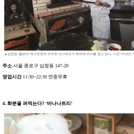
▲삼청동 '플로라' 레스토랑의 조우현 오너셰프가 화덕에 피자를 굽고 있다. 사진=이태인 기자 
주소
서울 종로구 삼청동 147-20
영업시간
11:30~22:30 연중무휴
4. 화분을 퍼먹는다? ‘바나나트리’