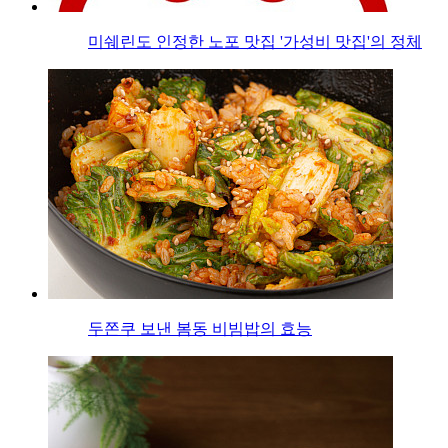
미쉐린도 인정한 노포 맛집 '가성비 맛집'의 정체
두쫀쿠 보낸 봄동 비빔밥의 효능