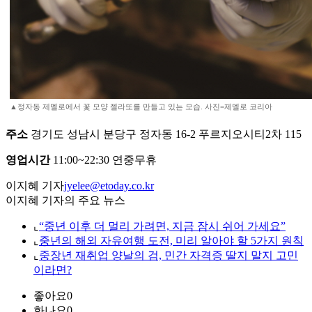
▲정자동 제멜로에서 꽃 모양 젤라또를 만들고 있는 모습. 사진=제멜로 코리아
주소
경기도 성남시 분당구 정자동 16-2 푸르지오시티2차 115
영업시간
11:00~22:30 연중무휴
이지혜 기자
jyelee@etoday.co.kr
이지혜 기자의 주요 뉴스
⌞
“중년 이후 더 멀리 가려면, 지금 잠시 쉬어 가세요”
⌞
중년의 해외 자유여행 도전, 미리 알아야 할 5가지 원칙
⌞
중장년 재취업 양날의 검, 민간 자격증 딸지 말지 고민
이라면?
좋아요
0
화나요
0