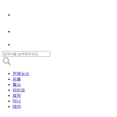
전체뉴스
피플
헬스
라이프
컬처
머니
테마