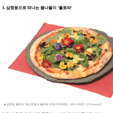
3. 삼청동으로 떠나는 봄나들이 ‘플로라’
▲삼청동 '플로라' 레스토랑의 플라워 피자(19,000원). 사진=이태인 기자 teinny@