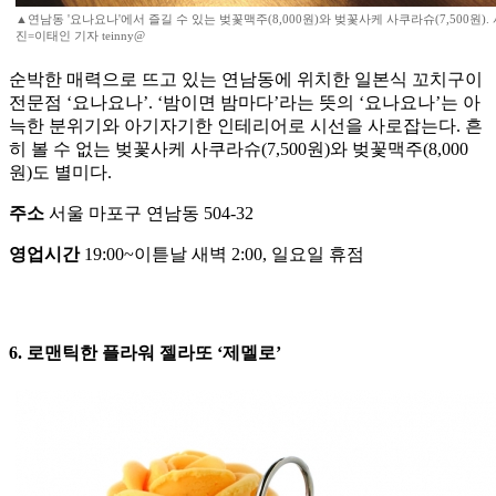
▲연남동 '요나요나'에서 즐길 수 있는 벚꽃맥주(8,000원)와 벚꽃사케 사쿠라슈(7,500원).
진=이태인 기자 teinny@
순박한 매력으로 뜨고 있는 연남동에 위치한 일본식 꼬치구이
전문점 ‘요나요나’. ‘밤이면 밤마다’라는 뜻의 ‘요나요나’는 아
늑한 분위기와 아기자기한 인테리어로 시선을 사로잡는다. 흔
히 볼 수 없는 벚꽃사케 사쿠라슈(7,500원)와 벚꽃맥주(8,000
원)도 별미다.
주소
서울 마포구 연남동 504-32
영업시간
19:00~이튿날 새벽 2:00, 일요일 휴점
6. 로맨틱한 플라워 젤라또 ‘제멜로’