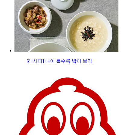
[레시피] 나이 들수록 밥이 보약