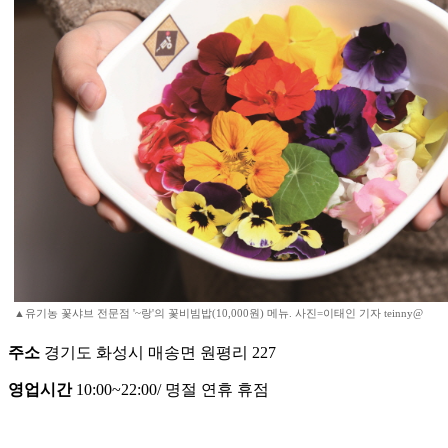
▲유기농 꽃샤브 전문점 '~랑'의 꽃비빔밥(10,000원) 메뉴. 사진=이태인 기자 teinny@
주소
경기도 화성시 매송면 원평리 227
영업시간
10:00~22:00/ 명절 연휴 휴점