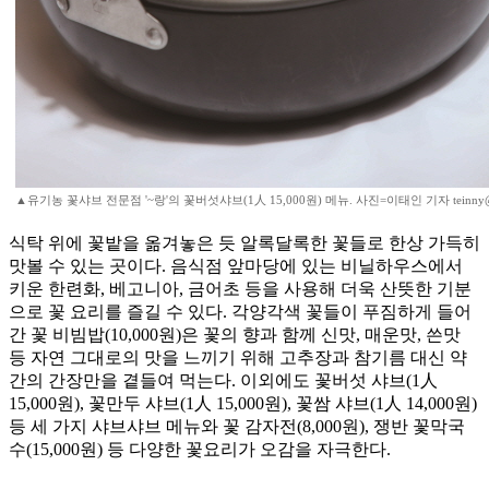
▲유기농 꽃샤브 전문점 '~랑'의 꽃버섯샤브(1人 15,000원) 메뉴. 사진=이태인 기자 teinny
식탁 위에 꽃밭을 옮겨놓은 듯 알록달록한 꽃들로 한상 가득히
맛볼 수 있는 곳이다. 음식점 앞마당에 있는 비닐하우스에서
키운 한련화, 베고니아, 금어초 등을 사용해 더욱 산뜻한 기분
으로 꽃 요리를 즐길 수 있다. 각양각색 꽃들이 푸짐하게 들어
간 꽃 비빔밥(10,000원)은 꽃의 향과 함께 신맛, 매운맛, 쓴맛
등 자연 그대로의 맛을 느끼기 위해 고추장과 참기름 대신 약
간의 간장만을 곁들여 먹는다. 이외에도 꽃버섯 샤브(1人
15,000원), 꽃만두 샤브(1人 15,000원), 꽃쌈 샤브(1人 14,000원)
등 세 가지 샤브샤브 메뉴와 꽃 감자전(8,000원), 쟁반 꽃막국
수(15,000원) 등 다양한 꽃요리가 오감을 자극한다.