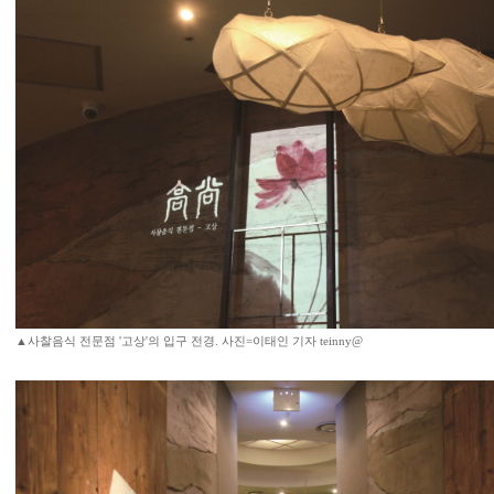
▲사찰음식 전문점 '고상'의 입구 전경. 사진=이태인 기자 teinny@