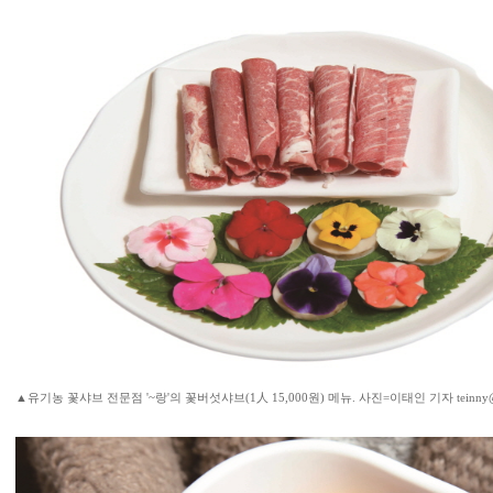
▲유기농 꽃샤브 전문점 '~랑'의 꽃버섯샤브(1人 15,000원) 메뉴. 사진=이태인 기자 teinny