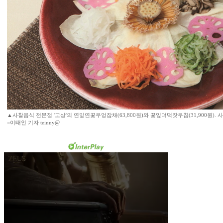
▲사찰음식 전문점 '고상'의 연잎연꽃우엉잡채(63,800원)와 꽃잎더덕잣무침(31,900원). 
=이태인 기자 teinny@