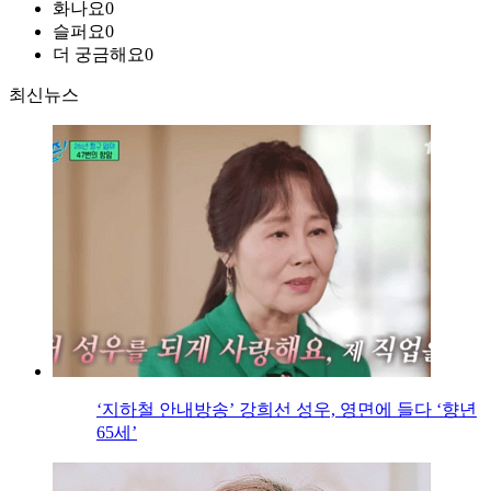
화나요
0
슬퍼요
0
더 궁금해요
0
최신뉴스
‘지하철 안내방송’ 강희선 성우, 영면에 들다 ‘향년
65세’