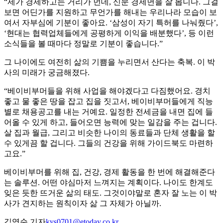
“제가 경제하고는 거리가 먼데, 신문 경제면을 잘 봅니다. 그걸
보면 어딘가를 지원하고 무언가를 해내는 우리나라 모습이 보
여서 자부심에 기분이 좋아요. ‘삼성이 자기 특허를 나눠줬다’,
‘현대는 협력업체들에게 공평하게 이익을 배분했다’, 등 이런
소식들을 볼 때마다 정말로 기분이 좋습니다.”
그 나이에도 여전히 삶의 기쁨을 누리면서 산다는 축복. 이 박
사의 미래가 궁금해졌다.
“베이비부머들을 위해 사업을 해야겠다고 다짐했어요. 경치
좋고 물 좋은 땅을 잡고 집을 짓고서, 베이비부머들에게 직능
별로 채용공고를 내는 거예요. 일정한 전세금을 내면 집에 들
어올 수 있게 하고, 들어오면 능력에 맞는 일감을 주는 겁니다.
살 집과 월급, 그리고 비슷한 나이의 동료들과 단체 생활을 할
수 있게끔 할 겁니다. 그들의 건강을 위해 가이드북도 마련하
고요.”
베이비부머를 위해 집, 건강, 경제 활동을 한 번에 해결해준다
는 솔루션. 어떤 야심마저 느껴지는 계획이다. 나이도 한계도
잊은 듯한 뜨거운 삶의 태도. 그것이야말로 혼자 잘 노는 이 박
사가 견지하는 원칙이자 삶 그 자체가 아닐까.
김영순 기자
kys0701@etoday.co.kr