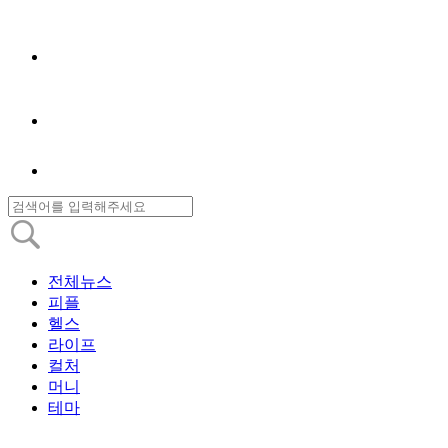
전체뉴스
피플
헬스
라이프
컬처
머니
테마