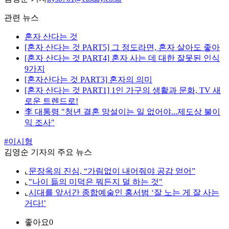
관련 뉴스
혼자 산다는 것
[혼자 산다는 것 PART5] 그 정도라면, 혼자 살아도 좋아
[혼자 산다는 것 PART4] 혼자 사는 데 대한 잘못된 인식
9가지
[혼자산다는 것 PART3] 혼자의 의미
[혼자 산다는 것 PART1] 1인 가구의 생활과 문화, TV 새
로운 트렌드로!
李 대통령 "청년 결혼 망설이는 일 없어야...제도상 불이
익 조사"
#이시형
김영순 기자의 주요 뉴스
⌞
문장옥의 진심, “가림없이 내어줘야 공감 얻어”
⌞
"나이 듦의 미덕은 뭐든지 덜 하는 것"
⌞
시대를 앞서간 종합예술인 홍서범 ‘잘 노는 게 잘 사는
거다!’
좋아요
0