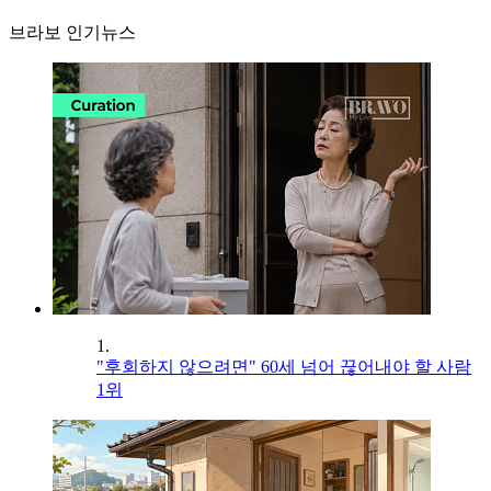
브라보 인기뉴스
1.
"후회하지 않으려면" 60세 넘어 끊어내야 할 사람
1위