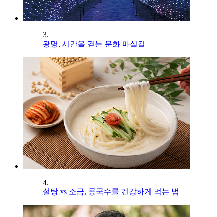
3.
광명, 시간을 걷는 문화 마실길
4.
설탕 vs 소금, 콩국수를 건강하게 먹는 법