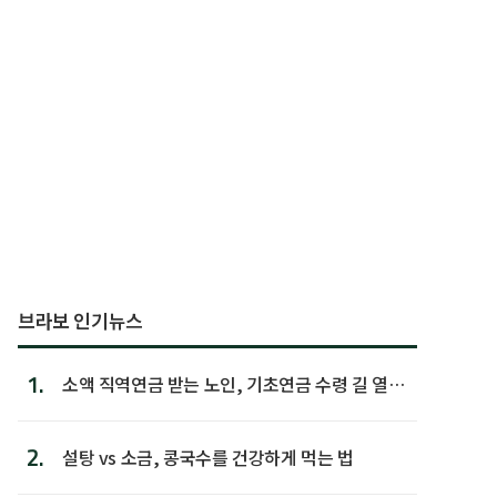
브라보 인기뉴스
1.
소액 직역연금 받는 노인, 기초연금 수령 길 열린
다
2.
설탕 vs 소금, 콩국수를 건강하게 먹는 법