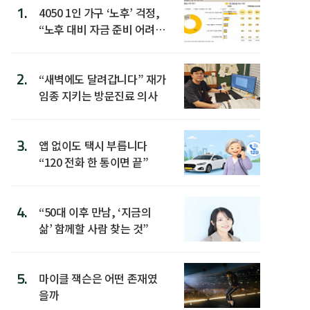
1.
4050 1인 가구 ‘노후’ 걱정,
“노후 대비 자금 준비 어려
워”
2.
“새벽에도 달려갑니다” 재가
임종 지키는 방문진료 의사
3.
앱 없이도 택시 부릅니다
“120 전화 한 통이면 끝”
4.
“50대 이후 만남, ‘지금의
삶’ 함께할 사람 찾는 것”
5.
마이클 잭슨은 어떤 존재였
을까