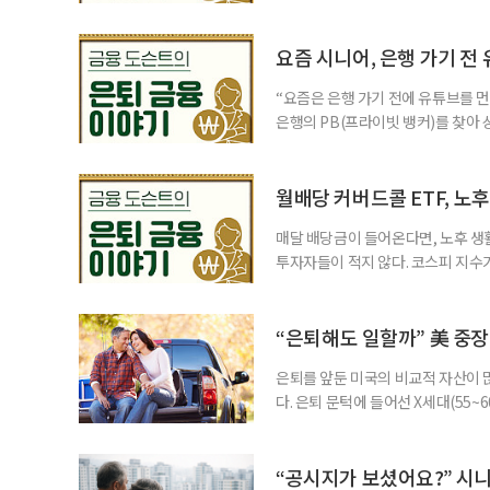
삼성전자와 SK 하이닉스 주가를 기
려도 함께 커지고 있다. 이름은 익
투자자라면 반드시 알아야 할 핵심 위
요즘 시니어, 은행 가기 전
“요즘은 은행 가기 전에 유튜브를 먼
은행의 PB(프라이빗 뱅커)를 찾아 
금리 상품에 가입하는 방식이었다. 
에 가입하면 비교적 안전하다고 여겼
브에서 정보를 서울에 사는 60대 A
월배당 커버드콜 ETF, 노
매달 배당금이 들어온다면, 노후 생
투자자들이 적지 않다. 코스피 지수가
르락내리락 롤러코스터를 타고 있다.
성이 이어질수록, 주가 움직임에 덜
에서도 월배당 커버드콜 ETF는 은
“은퇴해도 일할까” 美 중장
은퇴를 앞둔 미국의 비교적 자산이
다. 은퇴 문턱에 들어선 X세대(55
더 컸고, 연금이 없는 데 따른 박탈
비가 더는 “얼마를 모았느냐”에만 
고 있다는 뜻으로 읽힌다. 지난 1
“공시지가 보셨어요?” 시