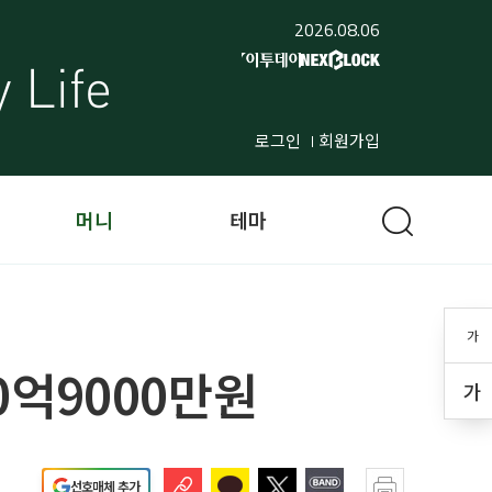
2026.08.06
로그인
회원가입
머니
테마
가
0억9000만원
가
선호매체 추가