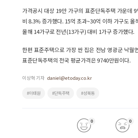
가격공시 대상 19만 가구의 표준단독주택 가운데 9억
비 8.3% 증가했다. 15억 초과~30억 이하 가구도 
올해 14가구로 전년(13가구) 대비 1가구 증가했다.
한편 표준주택으로 가장 싼 집은 전남 영광군 낙월면
표준단독주택의 전국 평균가격은 9740만원이다.
이상혁 기자
daniel@etoday.co.kr
#이태원
#단독주택
#성북동
0
0