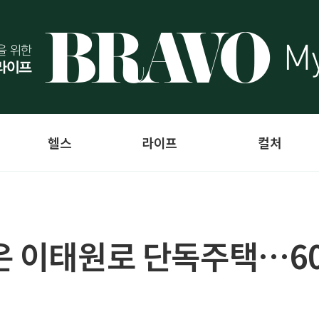
헬스
라이프
컬처
은 이태원로 단독주택…6