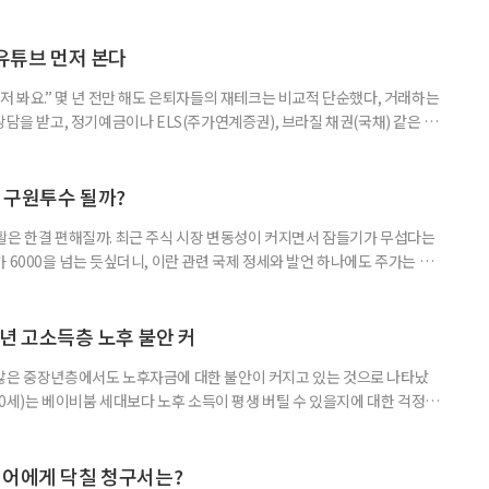
초자산으로 한 ‘단일종목 레버리지’ 상품이 등장하면서 투자 위험에 대한 우
숙하지만, 우리가 알던 일반적인 주식과는 성격이 전혀 다른 상품이다. 시니어
험 요소를 짚어본다. 수익도 2배, 손실도 2배… 레버리지의 두 얼
 유튜브 먼저 본다
저 봐요.” 몇 년 전만 해도 은퇴자들의 재테크는 비교적 단순했다, 거래하는
상담을 받고, 정기예금이나 ELS(주가연계증권), 브라질 채권(국채) 같은 고
투자 정보 역시 은행 영업점에서 얻는 경우가 많았다. 직원이 추천하는 상품
고, 증권사보다는 은행을 더 편안하게 느끼기도 했다. 은행 창구 대신 유튜
 씨는 최근 IRP(개인형퇴직연금) 계좌를 직접 손보기 시작했
후 구원투수 될까?
활은 한결 편해질까. 최근 주식 시장 변동성이 커지면서 잠들기가 무섭다는
 6000을 넘는 듯싶더니, 이란 관련 국제 정세와 발언 하나에도 주가는 오
 직접 투자로 수익을 내려던 이들은 오히려 불안감이 커졌다. 이처럼 변동
 민감하면서 일정한 현금흐름을 기대할 수 있는 상품에 관심이 쏠린다. 그중
퇴자와 은퇴를 앞둔 이들에게 ‘매달 들어오는 돈’이라는 점에서 다시 주목
년 고소득층 노후 불안 커
 많은 중장년층에서도 노후자금에 대한 불안이 커지고 있는 것으로 나타났
~60세)는 베이비붐 세대보다 노후 소득이 평생 버틸 수 있을지에 대한 걱정이
감과 은퇴 후 재취업 가능성에 대한 우려도 더 크게 나타났다. 이들의 은퇴 준
머물지 않고, 그 자산을 어떻게 평생 소득으로 바꿀 것인가의 문제로 옮겨가
일 미국의 은퇴보장 전문 보험·금융회사 글로벌애틀랜틱이 발표한 ‘
니어에게 닥칠 청구서는?