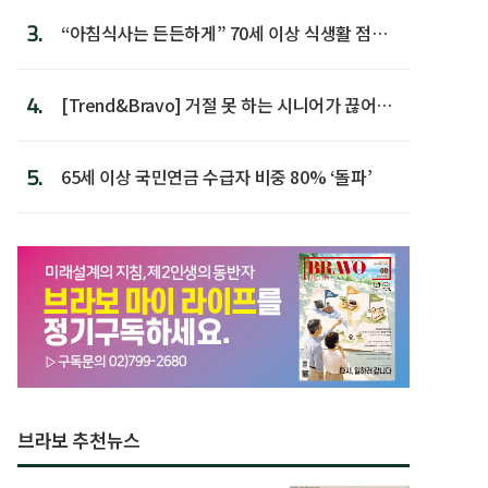
3.
“아침식사는 든든하게” 70세 이상 식생활 점수
가장 높아
4.
[Trend&Bravo] 거절 못 하는 시니어가 끊어야
할 행동 5
5.
65세 이상 국민연금 수급자 비중 80% ‘돌파’
브라보 추천뉴스