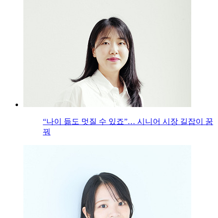
“나이 듦도 멋질 수 있죠”… 시니어 시장 길잡이 꿈
꿔