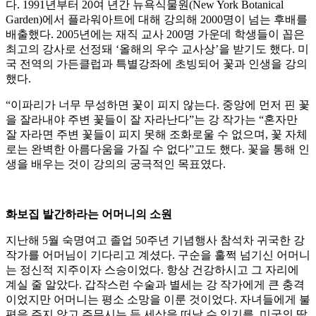
다. 1991년부터 20여 년간 뉴욕식물원(New York Botanical
Garden)에서 플라워아트에 대해 강의해 2000명이 넘는 후배를
배출했다. 2005년에는 재직 교사 200명 가운데 학생들이 꼽은
최고의 강사로 선정돼 ‘올해의 우수 교사상’을 받기도 했다. 미
국 전역의 가든클럽과 특별강좌에 초빙되어 꽃과 인생을 강의
했다.
“이파리가 너무 무성하면 꽃이 피지 않는다. 중앙에 먼저 핀 꽃
을 잘라내야 주변 꽃들이 잘 자라난다”는 강 작가는 “혼자만
잘 자라면 주변 꽃들이 피지 못해 조화로울 수 없으며, 꽃 자체
로는 완벽한 아름다움을 가질 수 없다”고도 했다. 꽃을 통해 인
생을 배우는 것이 강의의 궁극적인 목표였다.
화보집 발간하라는 어머니의 소원
지난해 5월 숙명여고 졸업 50주년 기념행사 참석차 귀국한 강
작가를 어머님이 기다리고 계셨다. 구순을 훌쩍 넘기신 어머니
는 정신적 지주이자 스승이었다. 항상 건강하시고 그 자리에
계실 줄 알았다. 갑작스런 수술과 별세는 강 작가에게 큰 충격
이었지만 어머니는 평소 소망을 이룬 것이었다. 자녀들에게 불
편을 주지 않고 주무시는 듯 세상을 떠날 수 있기를, 미국의 딸