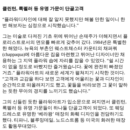
클린턴, 록펠러 등 유명 가문이 단골고객
“플라워디자인에 대해 잘 알지 못했지만 해볼 만한 일이니 한
번 해보자는 심정으로 시작했습니다.”
그는 미술로 다져진 기초 위에 뛰어난 손재주가 더해지면서 플
로리스트로서의 면모를 빠르게 갖추어 갔다. 1984년은 특별한
한 해였다. 뉴욕의 부촌인 웨스트체스터 카운티의 채퍼쿼
(chappaqua)에 아름다운 집을 마련했고 뛰어난 디자이너만 채
용하는 그 지역 플라워 숍에 자리를 잡을 수 있었다. “쉴 시간
이 없을 정도로 바빴지만 즐거웠습니다. 꽃에 완전히 빠졌던
거죠.” 플라워아트의 새로운 세계가 펼쳐지기 시작한 것이다.
“고객과 교감을 하다 보면 고객에게 어울리는 꽃과 디자인이
순간적으로 떠올려지기도 했고, 꽃들을 바라보면 그 꽃이 말하
는 듯한 무아의 경지를 느끼기도 했습니다.”
그의 신들린 듯한 플라워아트가 입소문으로 퍼지면서 클린턴,
록펠러 등 유명 가문들이 하나둘 단골고객이 되었다. 또 웨딩
드레스로 유명한 ‘베라왕’ 매장의 화훼 디자인을 전담하기도
했다. 티파니, 블루밍데일, 노드스트롬 등 미국의 화려한 매장
도 활동무대였다.