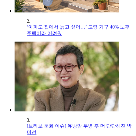
2.
‘아파도 집에서 늙고 싶어…’ 고령 가구 40% 노후
주택이라 어려워
3.
[브라보 문화 이슈] 유방암 투병 후 더 단단해진 박
미선