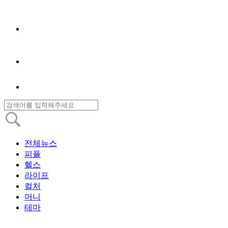
전체뉴스
피플
헬스
라이프
컬처
머니
테마