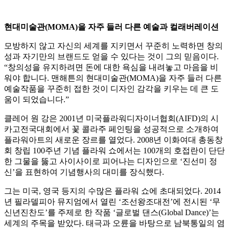
현대미술관(MOMA)을 자주 들러 다른 예술과 컬래버레이션
모방하지 않고 자신의 세계를 지키면서 꾸준히 노력하면 창의
성과 자기만의 브랜드도 얻을 수 있다는 것이 그의 믿음이다.
“창의성을 유지하려면 돈에 대한 욕심을 내려놓고 마음을 비
워야 합니다. 맨해튼의 현대미술관(MOMA)을 자주 들러 다른
예술작품을 꾸준히 접한 것이 디자인 감각을 키우는 데 큰 도
움이 되었습니다.”
클레어 원 강은 2001년 미국플라워디자이너협회(AIFD)의 시
카고전국대회에서 꽃 콜라주 페인팅을 성공적으로 소개하여
플라워아트의 새로운 장르를 열었다. 2008년 이화여대 총동창
회 창립 100주년 기념 플라워 쇼에서는 100개의 호접란이 단단
한 그물을 뚫고 사이사이로 피어나는 디자인으로 ‘진선미 정
신’을 표현하여 기념행사의 대미를 장식했다.
그는 미국, 영국 등지의 수많은 플라워 쇼에 초대되었다. 2014
년 필라델피아 뮤지엄에서 열린 ‘조선왕조대전’에 전시된 ‘무
신년진찬도’를 주제로 한 작품 ‘글로벌 댄스(Global Dance)’는
세계의 주목을 받았다. 태극과 오륜을 바탕으로 남북통일의 염