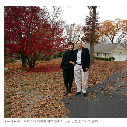
▲뉴욕주 웨스트체스터 채퍼쿼 자택 뜰에서 남편 강성권 박사와 함께.