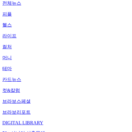
전체뉴스
피플
헬스
라이프
컬처
머니
테마
카드뉴스
컷&칼럼
브라보스페셜
브라보리포트
DIGITAL LIBRARY