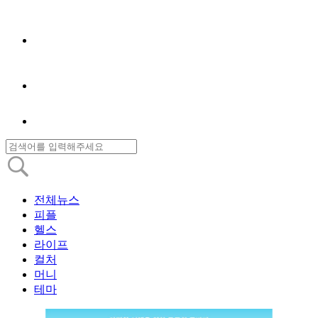
전체뉴스
피플
헬스
라이프
컬처
머니
테마