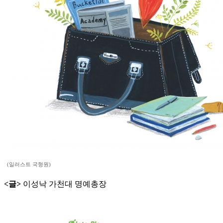
(일러스트 국형원)
<글>
이성낙 가천대 명예총장