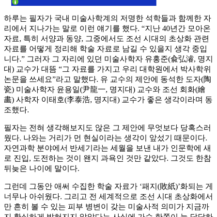
하루는 필자가 국내 미술사학계의 저명한 석학들과 함께한 자
리에서 지나가는 말로 이런 얘기를 했다. “지난 40년간 모아온
자료, 특히 서양과 동양, 그중에서도 조선 시대의 초상화 관련
자료를 어떻게 정리해 학술 자료로 남길 수 있을지 생각 중입
니다.” 그러자 그 자리에 있던 미술사학자 유홍준(兪弘濬, 명지
대) 교수가 대뜸 “그 자료를 가지고 우리 대학원에서 박사학위
논문을 쓰세요”라고 말했다. 유 교수의 제안에 동석한 도자(陶
瓷) 미술사학자 윤용일(尹龍一, 명지대) 교수와 조선 회화(繪
畵) 사학자 이태호(李泰浩, 명지대) 교수가 좋은 생각이라며 동
조했다.
필자는 전혀 생각해보지도 않은 그 제안에 무엇보다 당혹스러
웠다. 나와는 거리가 먼 현실이라는 생각이 앞섰기 때문이다.
자연과학 분야에서 반세기라는 세월을 보낸 내가 인문학에 새
로 진입, 도전하는 것이 왠지 과욕인 것만 같았다. 그것도 한참
뒤늦은 나이에 말이다.
그런데 그동안 애써 수집한 학술 자료가 ‘패지(敗紙)’화되는 게
너무나 아쉬웠다. 그리고 전 세계적으로 조선 시대 초상화에서
만 흔히 볼 수 있는 피부 병변이 갖는 미술사적 의미가 지금까
지 확실하게 밝혀지지 않았다는 사실에 가슴 한쪽이 늘 답답하