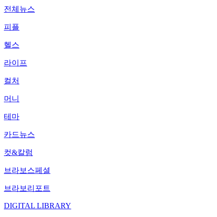
전체뉴스
피플
헬스
라이프
컬처
머니
테마
카드뉴스
컷&칼럼
브라보스페셜
브라보리포트
DIGITAL LIBRARY