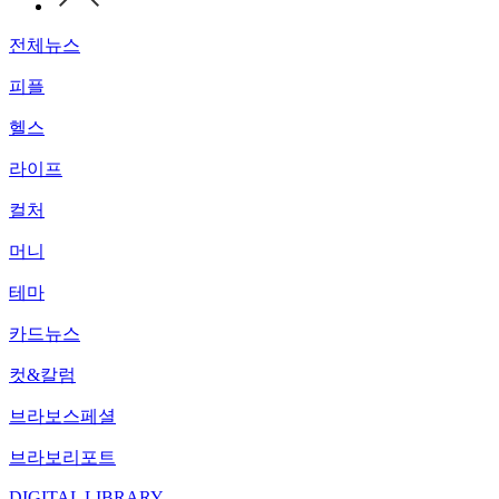
전체뉴스
피플
헬스
라이프
컬처
머니
테마
카드뉴스
컷&칼럼
브라보스페셜
브라보리포트
DIGITAL LIBRARY