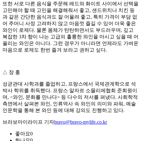
또한 서로 다른 음식을 주문해 레드와 화이트 사이에서 선택을
고민해야 할 때 고민을 해결해줘서 좋고, 샌드위치나 치킨 등
과 같은 간단한 음식과도 잘 어울려 좋고, 특히 가격이 부담 없
어 주머니 사정 고려하지 않고 마음껏 즐길 수 있어 더욱 좋은
와인이 로제다. 물론 몸체가 탄탄하면서도 부드러우며, 깊고
복잡한 3차 향이 나는 고급의 훌륭한 와인을 마시고 싶을 때 어
울리는 와인은 아니다. 그런 경우가 아니라면 언제라도 가벼운
마음으로 로제도 한번 즐겨 보라고 권하고 싶다.
△ 장 홍
성균관대 사학과를 졸업하고, 프랑스에서 국제관계학으로 석
박사 학위를 취득했다. 프랑스 알자르 소믈리에협회 준회원이
며, <와인, 문화를 만나다> 등 다수의 저서를 펴냈다. 사회학적
측면에서 살펴본 와인, 인류역사 속 와인의 의미와 파워, 예술
인문학을 통해 본 와인 등에 대해 강의도 진행하고 있다.
브라보마이라이프 기자
bravo@bravo-mylife.co.kr
좋아요
0
화나요
0