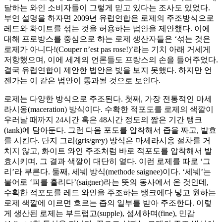
달하는 와인 소비자들이 그렇게 믿고 있다는 조사도 있었다.
부연 설명을 하자면 2009년 유럽연합은 로제의 주조방식으로
레드와 화이트를 섞는 것을 허용하는 법안을 제안했다. 이에
대해 프로방스를 중심으로 하는 로제 생산자들은 ‘섞는 것은
로제가 아니다!(Couper n’est pas rose!)’라는 기치 아래 거세게
저항했으며, 이에 세계의 언론들도 프랑스의 손을 들어주었다.
결국 유럽연합이 제안한 법안은 빛을 보지 못했다. 하지만 언
젠가는 이 같은 법안이 통과될 것으로 보인다.
로제는 다양한 방식으로 주조된다. 첫째, 가장 전통적인 마세
라시옹(maceration) 방식이다. 수확한 적포도를 로제의 색깔이
우러날 때까지 24시간 혹은 48시간 정도의 짧은 기간 탱크
(tank)에 담아둔다. 그런 다음 포도를 압착해서 즙을 짜고, 발효
를 시킨다. 단지 그리(gris/grey) 방식은 마세라시옹 절차를 거
치지 않고, 화이트 와인 주조처럼 바로 적포도를 압착해서 발
효시키며, 그 결과 색깔이 대단히 옅다. 이런 로제를 따로 ‘그
리’라 부른다. 둘째, 세눼 방식(methode saignee)이다. ‘세눼’는
불어로 ‘피를 흘리다’(saigner)라는 뜻의 동사에서 온 것인데,
수확한 적포도를 레드 와인을 주조하는 탱크에다 넣고 원하는
로제 색깔에 이르면 흐르는 즙의 일부를 받아 주조한다. 이렇
게 생산된 로제는 부드럽고(supple), 섬세하며(fine), 민감