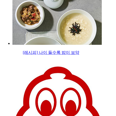
[레시피] 나이 들수록 밥이 보약