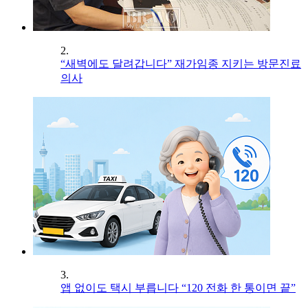
2.
“새벽에도 달려갑니다” 재가임종 지키는 방문진료
의사
3.
앱 없이도 택시 부릅니다 “120 전화 한 통이면 끝”