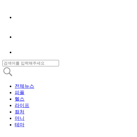
전체뉴스
피플
헬스
라이프
컬처
머니
테마