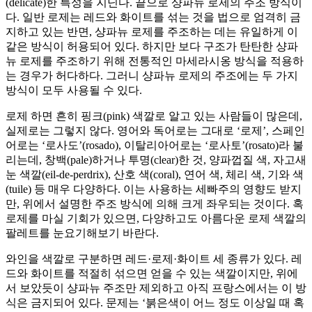
(delicate)한 특성을 지닌다. 끝으로 샹파뉴 로제의 주조 방식이
다. 일반 로제는 레드와 화이트를 섞는 것을 법으로 엄격히 금
지하고 있는 반면, 샹파뉴 로제를 주조하는 데는 유일하게 이
같은 방식이 허용되어 있다. 하지만 보다 구조가 탄탄한 샹파
뉴 로제를 주조하기 위해 전통적인 마세라시옹 방식을 적용하
는 경우가 허다하다. 그러니 샹파뉴 로제의 주조에는 두 가지
방식이 모두 사용될 수 있다.
로제 하면 흔히 핑크(pink) 색깔로 알고 있는 사람들이 많은데,
실제로는 그렇지 않다. 영어와 독어로는 그대로 ‘로제’, 스페인
어로는 ‘로사도’(rosado), 이탈리아어로는 ‘로사토’(rosato)라 불
리는데, 창백(pale)하거나 투명(clear)한 것, 양파껍질 색, 자고새
눈 색깔(eil-de-perdrix), 산호 색(coral), 연어 색, 체리 색, 기와 색
(tuile) 등 매우 다양하다. 이는 사용하는 세빠주의 영향도 받지
만, 위에서 설명한 주조 방식에 의해 크게 좌우되는 것이다. 혹
로제를 마실 기회가 있으면, 다양하고도 아름다운 로제 색깔의
팔레트를 눈요기해보기 바란다.
와인을 색깔로 구분하면 레드·로제·화이트 세 종류가 있다. 레
드와 화이트를 적절히 섞으면 얻을 수 있는 색깔이지만, 위에
서 보았듯이 샹파뉴 주조만 제외하고 아직 프랑스에서는 이 방
식은 금지되어 있다. 문제는 ‘붉은색이 어느 정도 이상일 때 혹