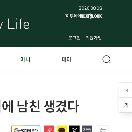
2026.08.08
로그인
회원가입
머니
테마
가
덕에 남친 생겼다
가
선호매체 추가