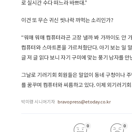
로 실시간 수다 떠느라 바쁘대.”
이건 또 무슨 귀신 씻나락 까먹는 소리인가?
“워매 워매 컴퓨터라곤 고장 낼까 봐 가까이도 안 
컴퓨터와 스마트폰을 가르쳐줬단다. 아기 보는 일 말
글 저 글 읽다 보니 자기 구미에 맞는 풍기 남자를 만
그날로 기러기회 회원들은 말없이 동네 구청이나 
를 꿈꾸며 컴퓨터와 씨름하고 있다. 이제 외기러기회
박미령 시니어기자
bravopress@etoday.co.kr
0
0