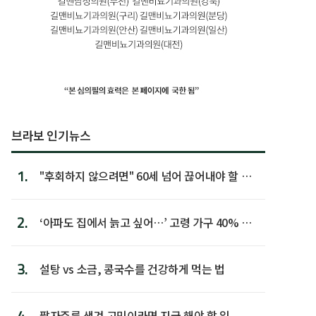
브라보 인기뉴스
1.
"후회하지 않으려면" 60세 넘어 끊어내야 할 사
람 1위
2.
‘아파도 집에서 늙고 싶어…’ 고령 가구 40% 노
후 주택이라 어...
3.
설탕 vs 소금, 콩국수를 건강하게 먹는 법
4.
팔자주름 생겨 고민이라면 지금 해야 할 일