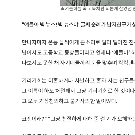
▲겨울하늘 속 고목처럼 외롭게 살았던 친
“얘들아 빅 뉴스! 빅 뉴스야. 글쎄 순례가 남자친구가 
만나자마자 온통 들썩이게 큰소리로 멀리 떨어진 친구
넘어서도 고등학교 동창들이라고 언제나 ‘얘들아’ 
다보지도 못한 채 자기네들끼리 눈을 맞추며 킥킥댄
기러기회는 이혼하거나 사별하고 혼자 사는 친구들이
그 이름이 하도 처절해서 그냥 기러기회로 한 것이다
고 오듯 기상천외하고 불가사의한 일이었다.
코쟁이래?” “그냥 친절하게 대해 준 걸 갸가 오해하는