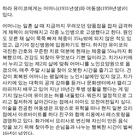
하라 유미코에게는 어머니(1931년생)와 여동생(1959년생)이
있다.
어머니는 일흔 살 때 지금까지 꾸려오던 양품점을 접자 급격하
게 체력이 쇠약해지고 각종 노인병으로 고생했다고 한다. 원인
도 모른 채 살이 쭉쭉 빠져 체중이 35㎏밖에 되지 않은 적도 있
었고, 급기야 정신병원에 입원하기도 했다. 하지만 유미코의
극진한 간호와 꾸준한 치료 덕분에 현재는 체중을 55㎏까지 회
복했으며, 건강도 되찾아 무엇보다 기쁜 일이라고. 치가사키에
서 누리고 있는 제2의 삶에 맞춰 어머니를 노인요양원으로 옮
겼으며, 매주 주말 시설을 찾아 오붓한 시간을 즐기고 있다. 건
강이 회복된 어머니는 평일에는 노인시설에만 있지 않고, 치가
사키에 있는 대학의 공개 강좌를 듣거나 문화센터에서 캘리그
라피까지 배우고 있어 지난 10년간 투병 생활을 했다는 게 믿
기지 않는다며 유미코는 혀를 내둘렀다. 뭐든지 열정적으로 그
리고 철저하게 살아간다는 점에서 아마도 모전여전일지 싶다.
미술을 전공한 여동생은 프랑스로 유학을 떠나 현지 일본 요리
점에서 아르바이트를 하다 친구와 함께 리옹에서 레스토랑을
경영하고 있다. 화가에서 요리사로 변신해 자신이 만든 음식
맛을 보기 위해 찾아주는 손님들과 나누는 행복한 시간이 벌써
16년이 넘었다.