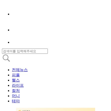
전체뉴스
피플
헬스
라이프
컬처
머니
테마