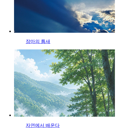
장마의 틈새
자연에서 배운다