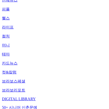
전체뉴스
피플
헬스
라이프
컬처
머니
테마
카드뉴스
컷&칼럼
브라보스페셜
브라보리포트
DIGITAL LIBRARY
50+ 시니어 신춘문예