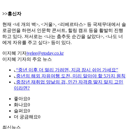
>>홍신자
현재 <네 개의 벽>, <거울>, <리베르타스> 등 국제무대에서 솔
로공연을 하면서 인문학 콘서트, 힐링 캠프 등을 활발히 진행
하고 있다. 저서로는 <나는 춤추듯 순간을 살았다>, <나도 너
에게 자유를 주고 싶다> 등이 있다.
이지혜 기자
jyelee@etoday.co.kr
이지혜 기자의 주요 뉴스
⌞
“중년 이후 더 멀리 가려면, 지금 잠시 쉬어 가세요”
⌞
중년의 해외 자유여행 도전, 미리 알아야 할 5가지 원칙
⌞
중장년 재취업 양날의 검, 민간 자격증 딸지 말지 고민
이라면?
좋아요
0
화나요
0
슬퍼요
0
더 궁금해요
0
최신뉴스