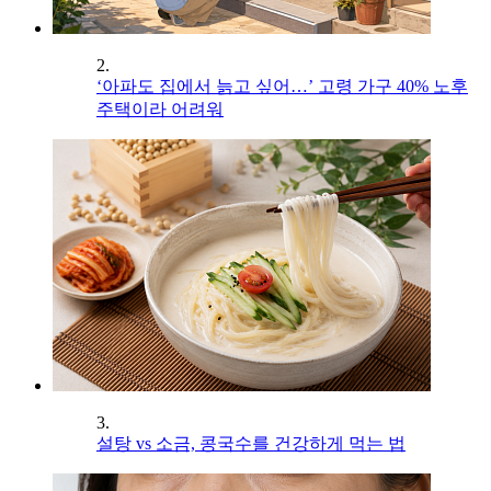
2.
‘아파도 집에서 늙고 싶어…’ 고령 가구 40% 노후
주택이라 어려워
3.
설탕 vs 소금, 콩국수를 건강하게 먹는 법