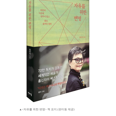
▲<자유를 위한 변명> 책 표지.(판미동 제공)