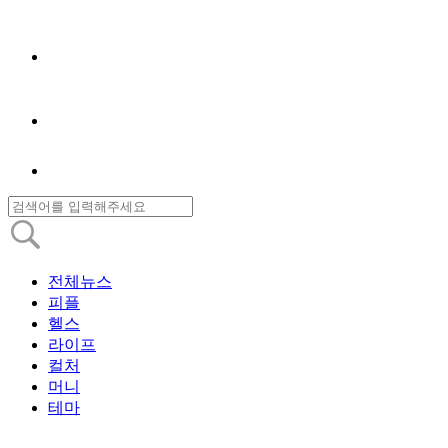
전체뉴스
피플
헬스
라이프
컬처
머니
테마