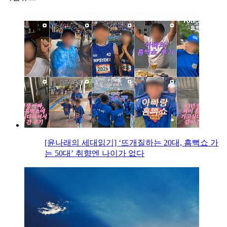
[윤나래의 세대읽기] ‘뜨개질하는 20대, 흠뻑쇼 가
는 50대’ 취향엔 나이가 없다