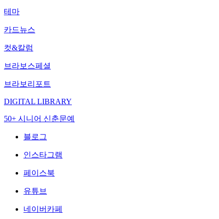
테마
카드뉴스
컷&칼럼
브라보스페셜
브라보리포트
DIGITAL LIBRARY
50+ 시니어 신춘문예
블로그
인스타그램
페이스북
유튜브
네이버카페