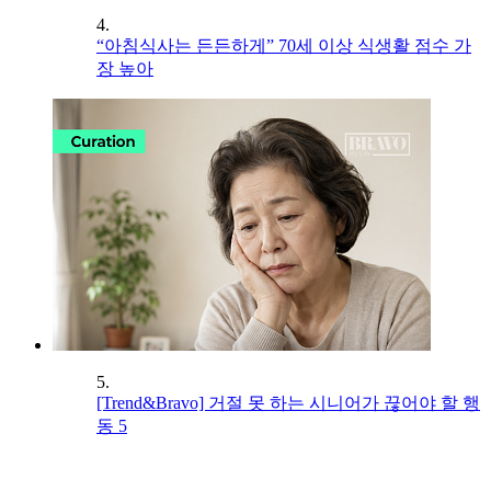
4.
“아침식사는 든든하게” 70세 이상 식생활 점수 가
장 높아
5.
[Trend&Bravo] 거절 못 하는 시니어가 끊어야 할 행
동 5