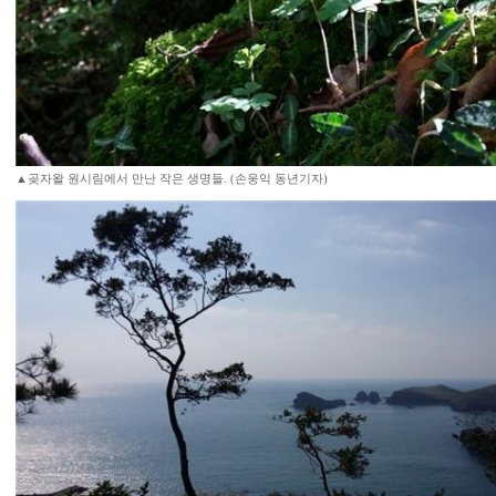
▲곶자왈 원시림에서 만난 작은 생명들. (손웅익 동년기자)