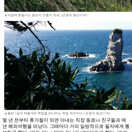
▲바람에 흔들리는 용눈이 오름의 억새. (손웅익 동년기자)
▲올레 7길의 왜돌개와 햇빛을 반사하는 쪽빛 제주바다. (손웅익 동년기자)
몇 년 전부터 휴가철이 되면 아내는 직장 동료나 친구들과 매
년 해외여행을 떠났다. 그때마다 거의 일방적으로 필자에게 통