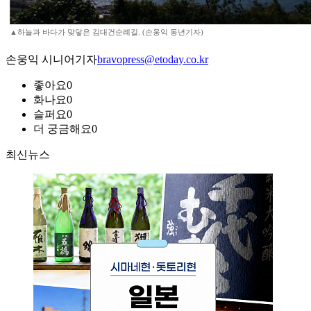
▲하늘과 바다가 맞닿은 김대건순례길. (손웅익 동년기자)
손웅익 시니어기자
bravopress@etoday.co.kr
좋아요
0
화나요
0
슬퍼요
0
더 궁금해요
0
최신뉴스