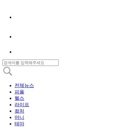
전체뉴스
피플
헬스
라이프
컬처
머니
테마