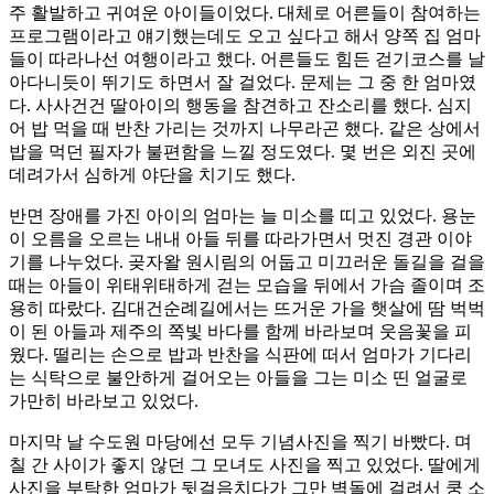
주 활발하고 귀여운 아이들이었다. 대체로 어른들이 참여하는
프로그램이라고 얘기했는데도 오고 싶다고 해서 양쪽 집 엄마
들이 따라나선 여행이라고 했다. 어른들도 힘든 걷기코스를 날
아다니듯이 뛰기도 하면서 잘 걸었다. 문제는 그 중 한 엄마였
다. 사사건건 딸아이의 행동을 참견하고 잔소리를 했다. 심지
어 밥 먹을 때 반찬 가리는 것까지 나무라곤 했다. 같은 상에서
밥을 먹던 필자가 불편함을 느낄 정도였다. 몇 번은 외진 곳에
데려가서 심하게 야단을 치기도 했다.
반면 장애를 가진 아이의 엄마는 늘 미소를 띠고 있었다. 용눈
이 오름을 오르는 내내 아들 뒤를 따라가면서 멋진 경관 이야
기를 나누었다. 곶자왈 원시림의 어둡고 미끄러운 돌길을 걸을
때는 아들이 위태위태하게 걷는 모습을 뒤에서 가슴 졸이며 조
용히 따랐다. 김대건순례길에서는 뜨거운 가을 햇살에 땀 벅벅
이 된 아들과 제주의 쪽빛 바다를 함께 바라보며 웃음꽃을 피
웠다. 떨리는 손으로 밥과 반찬을 식판에 떠서 엄마가 기다리
는 식탁으로 불안하게 걸어오는 아들을 그는 미소 띤 얼굴로
가만히 바라보고 있었다.
마지막 날 수도원 마당에선 모두 기념사진을 찍기 바빴다. 며
칠 간 사이가 좋지 않던 그 모녀도 사진을 찍고 있었다. 딸에게
사진을 부탁한 엄마가 뒷걸음치다가 그만 벽돌에 걸려서 쿵 소