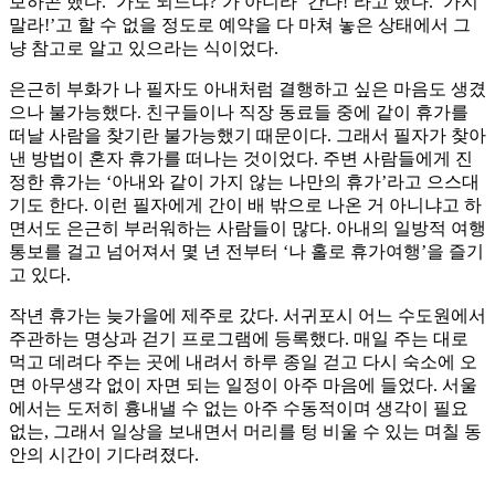
보하곤 했다. ‘가도 되느냐?’가 아니라 ‘간다!’라고 했다. ‘가지
말라!’고 할 수 없을 정도로 예약을 다 마쳐 놓은 상태에서 그
냥 참고로 알고 있으라는 식이었다.
은근히 부화가 나 필자도 아내처럼 결행하고 싶은 마음도 생겼
으나 불가능했다. 친구들이나 직장 동료들 중에 같이 휴가를
떠날 사람을 찾기란 불가능했기 때문이다. 그래서 필자가 찾아
낸 방법이 혼자 휴가를 떠나는 것이었다. 주변 사람들에게 진
정한 휴가는 ‘아내와 같이 가지 않는 나만의 휴가’라고 으스대
기도 한다. 이런 필자에게 간이 배 밖으로 나온 거 아니냐고 하
면서도 은근히 부러워하는 사람들이 많다. 아내의 일방적 여행
통보를 걸고 넘어져서 몇 년 전부터 ‘나 홀로 휴가여행’을 즐기
고 있다.
작년 휴가는 늦가을에 제주로 갔다. 서귀포시 어느 수도원에서
주관하는 명상과 걷기 프로그램에 등록했다. 매일 주는 대로
먹고 데려다 주는 곳에 내려서 하루 종일 걷고 다시 숙소에 오
면 아무생각 없이 자면 되는 일정이 아주 마음에 들었다. 서울
에서는 도저히 흉내낼 수 없는 아주 수동적이며 생각이 필요
없는, 그래서 일상을 보내면서 머리를 텅 비울 수 있는 며칠 동
안의 시간이 기다려졌다.