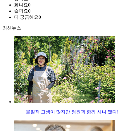
화나요
0
슬퍼요
0
더 궁금해요
0
최신뉴스
물질적 고생이 많지만 정원과 함께 사니 됐다!