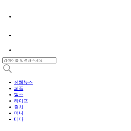
전체뉴스
피플
헬스
라이프
컬처
머니
테마