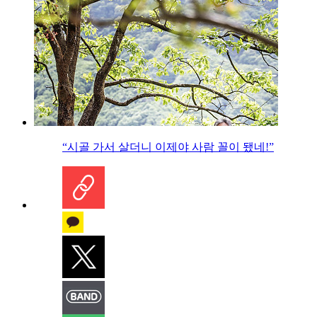
“시골 가서 살더니 이제야 사람 꼴이 됐네!”