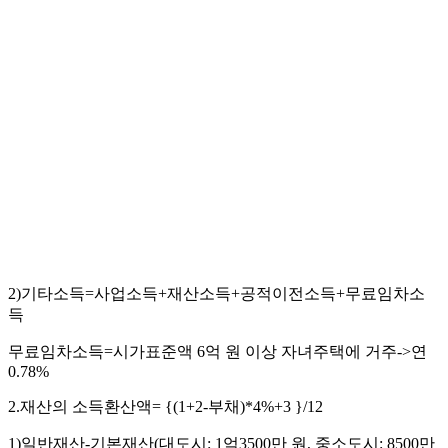
2)기타소득=사업소득+재산소득+공적이전소득+무료임차소
득
무료임차소득=시가표준액 6억 원 이상 자녀주택에 거주->연
0.78%
2.재산의 소득환산액= {(1+2-부채)*4%+3 }/12
1)일반재산-기본재산(대도시: 1억3500만 원, 중소도시: 8500만