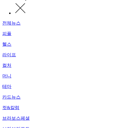
전체뉴스
피플
헬스
라이프
컬처
머니
테마
카드뉴스
컷&칼럼
브라보스페셜