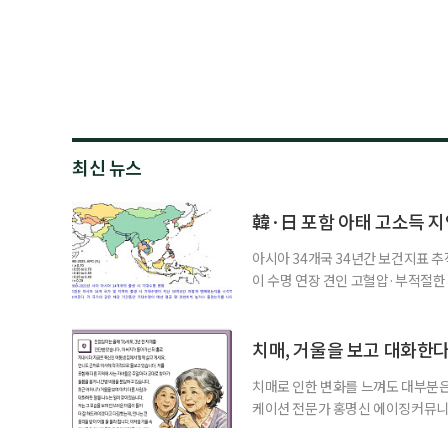
최신 뉴스
韓·日 포함 아태 고소득 지역
아시아 34개국 34년간 보건지표 추적
이 수명 연장 견인 고혈압·부적절
시아·태평양 고소득 지역의 기대수명
에 따르면 강지승 고려대 교수와 연
분석한 장기 추적 결과를 발표했다.
치매, 거울을 보고 대화한
치매로 인한 변화를 느껴도 대부분은
케이션 전문가 홍명신 에이징커뮤니
매 케어’에 관한 궁금증을 풀어드립