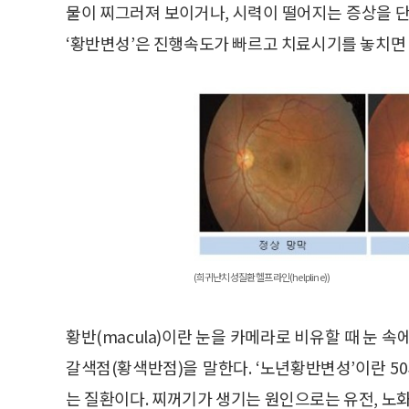
물이 찌그러져 보이거나, 시력이 떨어지는 증상을 단
‘황반변성’은 진행속도가 빠르고 치료시기를 놓치면
(희귀난치성질환 헬프라인(helpline))
황반(macula)이란 눈을 카메라로 비유할 때 눈 속
갈색점(황색반점)을 말한다. ‘노년황반변성’이란 50세
는 질환이다. 찌꺼기가 생기는 원인으로는 유전, 노화,