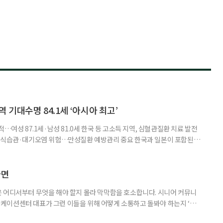
 기대수명 84.1세 ‘아시아 최고’
…여성 87.1세·남성 81.0세 한국 등 고소득 지역, 심혈관질환 치료 발전
한 식습관·대기오염 위험…만성질환 예방관리 중요 한국과 일본이 포함된 아
이 아시아 최고 수준을 기록했다는 분석 결과가 나왔다. 24일 고려대학교
동건 경희대 교수 공동 연구팀은 아시아 34개국의 지난 34년간 보건 지표를
 이번 연구에는 고려대와 경희대를 비롯해 연세대, 워싱턴대 보건계량평
다면
 어디서부터 무엇을 해야 할지 몰라 막막함을 호소합니다. 시니어 커뮤니
케이션센터 대표가 그런 이들을 위해 어떻게 소통하고 돌봐야 하는지 ‘치
니다. 자녀들이 어머니를 돌보기 위해 노력하는 모습을 보니 진정한 ‘가족의