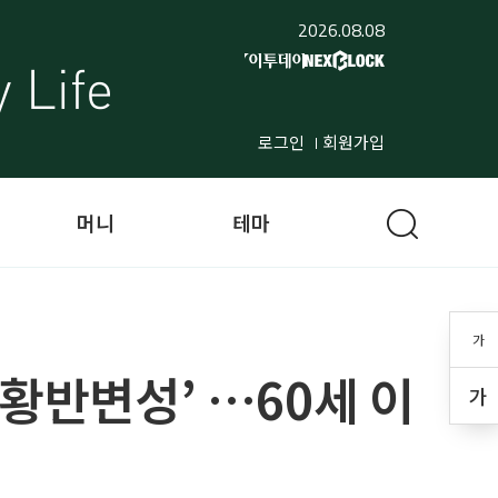
2026.08.08
로그인
회원가입
머니
테마
가
'황반변성’ …60세 이
가