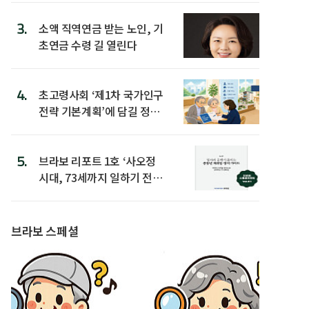
3.
소액 직역연금 받는 노인, 기
초연금 수령 길 열린다
4.
초고령사회 ‘제1차 국가인구
전략 기본계획’에 담길 정책
은
5.
브라보 리포트 1호 ‘사오정
시대, 73세까지 일하기 전략’
발간
브라보 스페셜