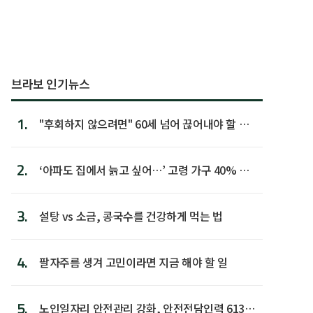
브라보 인기뉴스
1.
"후회하지 않으려면" 60세 넘어 끊어내야 할 사
람 1위
2.
‘아파도 집에서 늙고 싶어…’ 고령 가구 40% 노
후 주택이라 어...
3.
설탕 vs 소금, 콩국수를 건강하게 먹는 법
4.
팔자주름 생겨 고민이라면 지금 해야 할 일
5.
노인일자리 안전관리 강화, 안전전담인력 613명