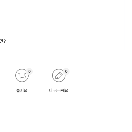
면?
0
0
슬퍼요
더 궁금해요