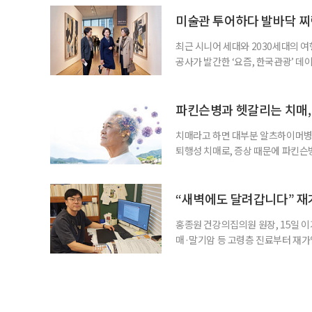
힘’이 느껴집니다. 그런 자녀들을 
어릴 때는 거울 속 모습을 다른 사람
미술관 투어하다 발바닥 찌
최근 시니어 세대와 2030세대의 
공사가 발간한 ‘요즘, 한국관광’ 데
을 찾는 비중이 증가한 것으로 나타났
찾아 휴식과 내면 회복에 집중하는 
보여준다. 일각에선 취업난과 경제적
파킨슨병과 헷갈리는 치매,
치매라고 하면 대부분 알츠하이머병을
퇴행성 치매로, 증상 때문에 파킨슨
질환으로 알려져 관심을 모았다. 7월
대 길병원 신경과 교수와 함께 풀어
야 한다. 루이소체는 알파시뉴클레인(
“새벽에도 달려갑니다” 재
홍종원 건강의집의원 원장, 15일 이
매·말기암 등 고령층 진료부터 재가
말씀드렸어요. 그런데 정말 새벽 3시
로는 조카 내외가 있었어요.” 나이가 
Place·AIP)’에 대한 관심이 커지