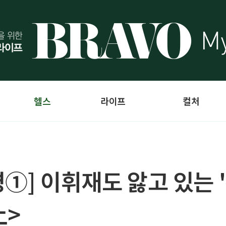
헬스
라이프
컬처
①] 이휘재도 앓고 있는 
上>