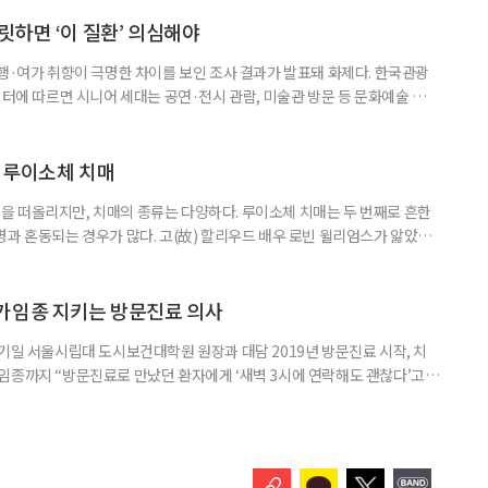
키워내신 어머니가 얼마나 훌륭한 분인지 짐작도 되고요. 사실 우리 모두 아주
으로 인식했습니다. 대개 두 살 무렵이 되면 ‘거울 속의 나’를 알아보지요.
릿하면 ‘이 질환’ 의심해야
여행·여가 취향이 극명한 차이를 보인 조사 결과가 발표돼 화제다. 한국관광
이터에 따르면 시니어 세대는 공연·전시 관람, 미술관 방문 등 문화예술 공간
다. 반면 2030세대는 자연경관 공원이나 사찰 등 비교적 조용한 공간을
경향을 보였다. 이는 세대별로 여행을 통해 얻고자 하는 가치가 달라졌음을
 불확실성 속에 2030세대는 심리적 휴식과 복잡한 생각을 비워내는
 루이소체 치매
 떠올리지만, 치매의 종류는 다양하다. 루이소체 치매는 두 번째로 흔한
병과 혼동되는 경우가 많다. 고(故) 할리우드 배우 로빈 윌리엄스가 앓았던
 22일 ‘세계 뇌의 날’을 맞아 루이소체 치매에 관한 궁금증을 박기형 가천
봤다. 루이소체 치매를 이해하기 위해서는 먼저 ‘루이소체’가 무엇인지 알아
Alpha-synuclein)이라는 단백질이 비정상적으로 응집해 만
가임종 지키는 방문진료 의사
기일 서울시립대 도시보건대학원 원장과 대담 2019년 방문진료 시작, 치
임종까지 “방문진료로 만났던 환자에게 ‘새벽 3시에 연락해도 괜찮다’고
 무렵 연락을 주셨고, 찾아갔을 때는 이미 숨을 거두신 뒤였습니다. 보호자
들어도 자신이 살던 곳에서 계속 살아가는 ‘에이징 인 플레이스(Aging in
고 있다. AIP를 실현하기 위해서는 의료와 돌봄, 주거 등