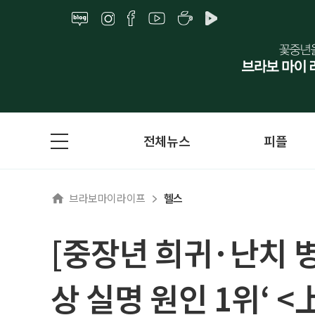
전체뉴스
피플
브라보마이라이프
헬스
[중장년 희귀·난치 병
상 실명 원인 1위‘ <