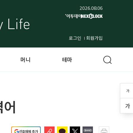
2026.08.06
로그인
회원가입
머니
테마
가
겪어
가
선호매체 추가