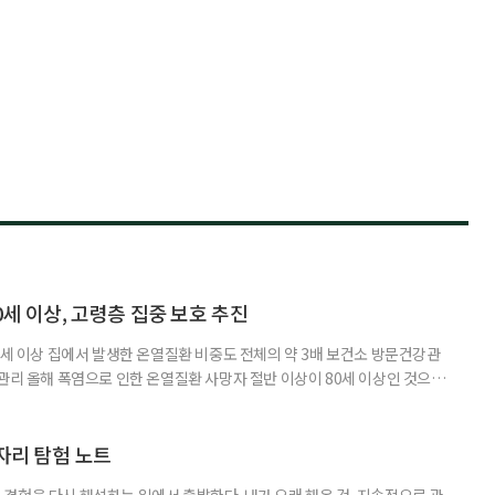
0세 이상, 고령층 집중 보호 추진
0세 이상 집에서 발생한 온열질환 비중도 전체의 약 3배 보건소 방문건강관
 관리 올해 폭염으로 인한 온열질환 사망자 절반 이상이 80세 이상인 것으로
 방문건강관리사업을 통해 80세 이상 고령자 보호를 추진한다. 6일 복지부
까지 질병관리청으로 신고된 온열질환자는 총 2441명으로 이 중 65세 이상
이상은 300명(12.3%)으로 집계됐다. 연령별 환자 수
일자리 탐험 노트
경험을 다시 해석하는 일에서 출발한다. 내가 오래 해온 것, 지속적으로 관