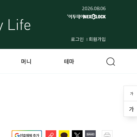
2026.08.06
로그인
회원가입
머니
테마
가
가
선호매체 추가