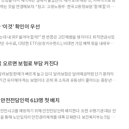
 하는 것을 연결해보자. *참고 : 고용노동부·한국고용정보원 ‘함께 할 미래
브라보 마이 라이프’ 재구성. STEP 1. 내 안의 재료 찾기 1. 무엇을 바꾸고
뀌면 좋겠다’고 느낀 일은? 1._______________
__________ ▷ 그중 내가 직접 해볼 만
다 ‘이것’ 확인이 우선
데 내 IRP 옮겨야 할까?” 한 번쯤은 고민해봤을 생각이다. 퇴직연금사업
은 수수료, 다양한 ETF(상장지수펀드), 비대면 가입 혜택 등을 내세우며
 높다고 해서 무조건 옮기는 것만이 정답은 아니다. 퇴직연금은 오랜 기간
 확인해야 할 사항이 있다. 수익률 광고, 먼저 기준부터 봐야 한다 금융회
눈에 잘 들어온다. 하지만 수익률 숫자는 기준에 따라달라질 수 있다.
율 오르면 보험료 부담 커진다
달러보험 판매가 빠르게 늘고 있다. 달러보험은 달러예금처럼 단기 환차익
장기간 유지해야 하는 보험이다. 은퇴 후 소득과 유동성이 줄어드는 중장년층
담과 중도해지 손실 가능성을 함께 살펴야 한다. 5일 보험연구원의 ‘고환율
 리포트에 따르면 올해 1분기 달러보험 판매 건수는 약 4만7000건으로
000건의 두 배를 웃도는 수준이다. 달러보험은 보험료를 달러로 내고
안전전담인력 613명 첫 배치
안전사고를 예방하기 위해 안전전담인력 배치한다. 또한 수행기관 대상 안
을 통해 노인일자리 안전관리체계를 대폭 강화한다. 보건복지부는 5일 노
에서 활동할 수 있도록 안전전담인력 613명을 수행기관과 지방정부에 배