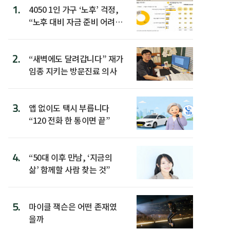
1.
4050 1인 가구 ‘노후’ 걱정,
“노후 대비 자금 준비 어려
워”
2.
“새벽에도 달려갑니다” 재가
임종 지키는 방문진료 의사
3.
앱 없이도 택시 부릅니다
“120 전화 한 통이면 끝”
4.
“50대 이후 만남, ‘지금의
삶’ 함께할 사람 찾는 것”
5.
마이클 잭슨은 어떤 존재였
을까