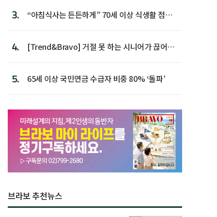
3.
“아침식사는 든든하게” 70세 이상 식생활 점수
가장 높아
4.
[Trend&Bravo] 거절 못 하는 시니어가 끊어야
할 행동 5
5.
65세 이상 국민연금 수급자 비중 80% ‘돌파’
브라보 추천뉴스