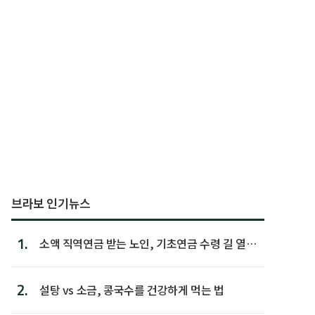
브라보 인기뉴스
1.
소액 직역연금 받는 노인, 기초연금 수령 길 열린
다
2.
설탕 vs 소금, 콩국수를 건강하게 먹는 법