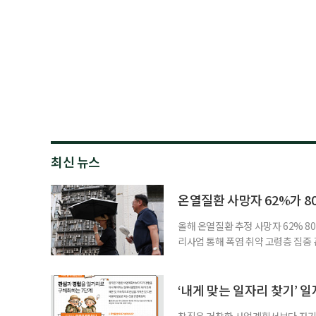
최신 뉴스
온열질환 사망자 62%가 8
올해 온열질환 추정 사망자 62% 8
리사업 통해 폭염 취약 고령층 집중
나타났다. 이에 정부가 전국 보건소
에 따르면 5월 15일부터 이달 4일
고령층은 825명(33.8%), 80세 
‘내게 맞는 일자리 찾기’ 
창직은 거창한 사업계획서보다 자기 