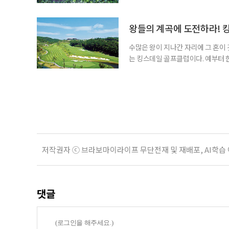
법. 시절은 변전해 이제 정원의 전성
의 촌평이 이렇게 바뀌었다. 정원이
겪는 곳도 있다. ‘들꽃마당’은 잔
왕들의 계곡에 도전하라! 
수많은 왕이 지나간 자리에 그 혼이
는 킹스데일 골프클럽이다. 예부터 
인 충주를 차지해야 한반도의 주인이
한·진한·변한) 중 마한의 일부였고,
려 장수왕, 551년에는 신라 진흥왕
저작권자 ⓒ 브라보마이라이프 무단전재 및 재배포, AI학습
댓글