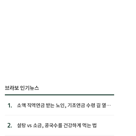
브라보 인기뉴스
1.
소액 직역연금 받는 노인, 기초연금 수령 길 열린
다
2.
설탕 vs 소금, 콩국수를 건강하게 먹는 법