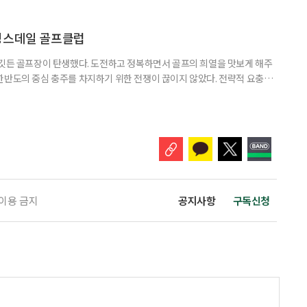
기가 도래했다. “야, 정원주가 세상을 미리 영리하게 내다봤구나!” 이웃들
 하나의 트렌드로 부상한 요즘, 성황을 누리는 민간정원이 많다. 물론 난항을
잔한 수면 위를 미끄러지듯이 나아가는 배처럼 경쾌하게
킹스데일 골프클럽
 깃든 골프장이 탄생했다. 도전하고 정복하면서 골프의 희열을 맛보게 해주
한반도의 중심 충주를 차지하기 위한 전쟁이 끊이지 않았다. 전략적 요충지
 될 수 있다는 믿음 때문이었다. 그래서 충주는 삼국시대 이전에는 삼한(마
 삼국시대에는 백제의 근초고왕(350년)이 점령했으며, 475년부터는 고구
이 차지하며 삼국통일의 대업을 이뤘다. 이후 후삼국시대에도 고려, 후백제,
 이용 금지
공지사항
구독신청