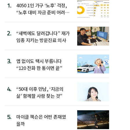
1.
4050 1인 가구 ‘노후’ 걱정,
“노후 대비 자금 준비 어려
워”
2.
“새벽에도 달려갑니다” 재가
임종 지키는 방문진료 의사
3.
앱 없이도 택시 부릅니다
“120 전화 한 통이면 끝”
4.
“50대 이후 만남, ‘지금의
삶’ 함께할 사람 찾는 것”
5.
마이클 잭슨은 어떤 존재였
을까