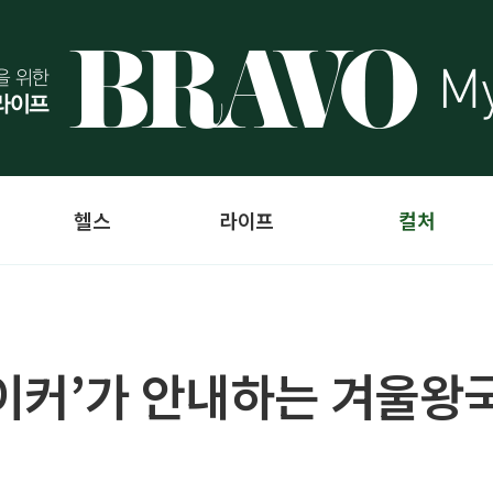
헬스
라이프
컬처
이커’가 안내하는 겨울왕