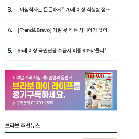
3.
“아침식사는 든든하게” 70세 이상 식생활 점수
가장 높아
4.
[Trend&Bravo] 거절 못 하는 시니어가 끊어야
할 행동 5
5.
65세 이상 국민연금 수급자 비중 80% ‘돌파’
브라보 추천뉴스