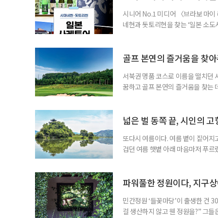
시니어 No.1 미디어 〈브라보 마
네현과 돗토리현을 찾는 ‘일본 소도시 
까지 3박 4일이다. 이번 프로그램
수제맥주 브루어리를 둘러보고, 산인
그치지 않고 술이 만들어지는 공간과
골프 본연의 즐거움을 찾
서북권 명품 코스로 이름을 떨치던 
꿈하고 골프 본연의 즐거움을 찾는 데
음속에 품게 된다. 스코어가 잘 나와
을 자극하고, 어떤 골프장은 편안한
장이다. 경기도 파주에 위치한 서원힐스
넓은 벌 동쪽 끝, 시인의 고
또다시 여름이다. 여름 볕이 짙어지고
겁던 여름 햇볕 아래 마음마저 푸르
드리우던 푸르름만으로 충분했던 날, 
는’ 시인 정지용의 고향 옥천은 여전
그 물결을 거스르며 달리면 양옆으로
파워풀한 정원이다, 지구
민간정원 ‘들꽃마당’이 출생한 건 3
걸 생산하지 않고 웬 정원을?” 그들