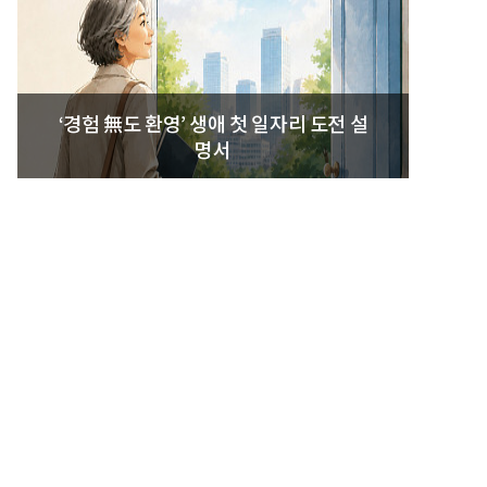
‘경험 無도 환영’ 생애 첫 일자리 도전 설
명서