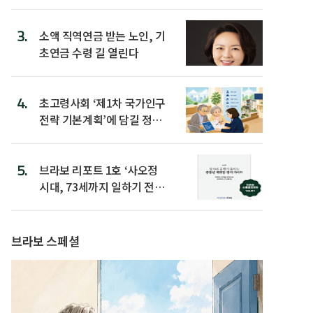
3.
소액 직역연금 받는 노인, 기
초연금 수령 길 열린다
4.
초고령사회 ‘제1차 국가인구
전략 기본계획’에 담길 정책
은
5.
브라보 리포트 1호 ‘사오정
시대, 73세까지 일하기 전략’
발간
브라보 스페셜