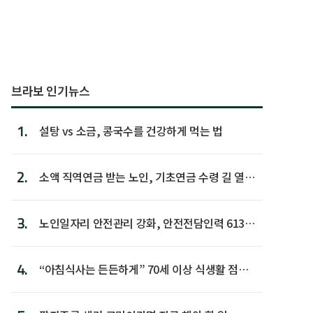
브라보 인기뉴스
1.
설탕 vs 소금, 콩국수를 건강하게 먹는 법
2.
소액 직역연금 받는 노인, 기초연금 수령 길 열린
다
3.
노인일자리 안전관리 강화, 안전전담인력 613명
첫 배치
4.
“아침식사는 든든하게” 70세 이상 식생활 점수
가장 높아