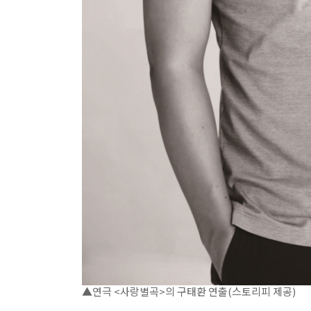
▲연극 <사랑별곡>의 구태환 연출(스토리피 제공)