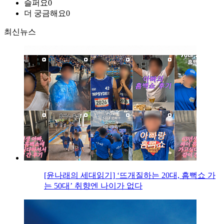
슬퍼요
0
더 궁금해요
0
최신뉴스
[윤나래의 세대읽기] ‘뜨개질하는 20대, 흠뻑쇼 가
는 50대’ 취향엔 나이가 없다