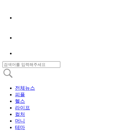
전체뉴스
피플
헬스
라이프
컬처
머니
테마