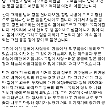
달, 그리운 사람이 떠오르는 하현달…. 고국을 떠나 만나고 있
는 몽골 달들도 어렸을 적 기억처럼 여전히 아름답습니다.
산과 고개를 넘어 강을 건너다보면, 정말 사방이 모두 지평선
으로 둘러싸인 너른 들을 만나게도 됩니다. 거기서 하늘은 둥
글고, 땅은 네모라는 어른들의 말이 떠오르고 고개가 끄떡여집
니다. 제자리에 서서 한 바퀴 뺑 돌아봐도 실감이 나지 않아 다
시 돌아보지만 그래도 멈출 자리가 구분되지 않아 계속 돌게
되는 그런 몽골 땅에 정이 푹 들었습니다.
그런데 이런 몽골에 사람들이 만들어 낸 먹구름들이 몰려오고
있습니다. 이번에는 그 깊이가 가늠되지 않는 먹구름과 푸른
하늘에 대한 얘기입니다. 그렇게 사랑스러운 몽골에 깊은 골이
겹쳐 하늘의 아름다움을 더 많이 기리며 쳐다보고 있습니다.
먼저 얼마 전 국회의원 선거를 통해 정권이 민주당에서 인민당
으로 바뀌어 정책의 진통을 겪고 있습니다. 그런 가운데 그동
안 쌓여온 외국인 투자법에 대한 실정(失政)과 광물 원자재와
에너지 가격의 하락으로 몽골의 외환 보유액이 텅 비어 나라
전체가 빚에 쪼들리게 되었습니다. 그런 가운데 아셈(ASEM)
을 치러냈습니다. 행사를 위해 도로를 내고 건물을 새로 짓고
꽃과 나무로 단장해 생기가 넘쳤던 거리 여기저기에 중단된 공