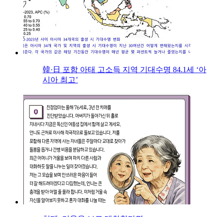
韓·日 포함 아태 고소득 지역 기대수명 84.1세 ‘아
시아 최고’