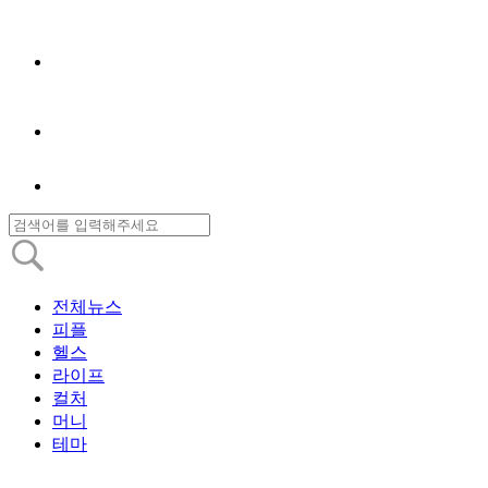
전체뉴스
피플
헬스
라이프
컬처
머니
테마