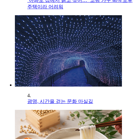
‘아파도 집에서 늙고 싶어…’ 고령 가구 40% 노후
주택이라 어려워
4.
광명, 시간을 걷는 문화 마실길