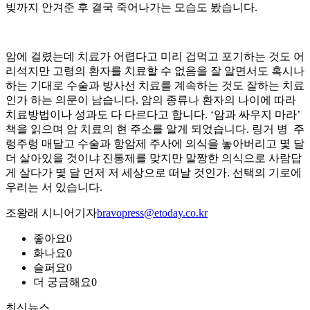
빚까지 안겨준 후 결국 죽어나가는 모습도 봤습니다.
암에 걸렸는데 치료가 어렵다고 미리 겁먹고 포기하는 것도 어
리석지만 고령의 환자를 치료할 수 없음을 잘 알면서도 혹시나
하는 기대로 수술과 방사선 치료를 계속하는 것도 잘하는 치료
인가 하는 의문이 남습니다. 암의 종류나 환자의 나이에 따라
치료방법이나 성과도 다 다르다고 합니다. ‘암과 싸우지 마라’
책을 읽으며 암 치료의 현 주소를 알게 되었습니다. 링거 병 주
렁주렁 매달고 수술과 항암제 주사에 의식을 놓아버리고 몇 달
더 살아있을 것이냐 진통제를 맞지만 말짱한 의식으로 사람답
게 살다가 몇 달 먼저 저 세상으로 떠날 것인가. 선택의 기로에
우리는 서 있습니다.
조왕래 시니어기자
bravopress@etoday.co.kr
좋아요
0
화나요
0
슬퍼요
0
더 궁금해요
0
최신뉴스