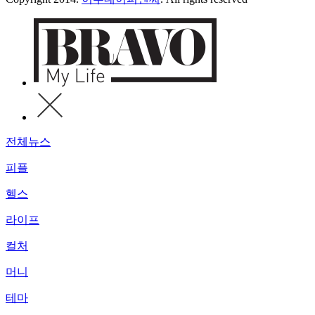
전체뉴스
피플
헬스
라이프
컬처
머니
테마