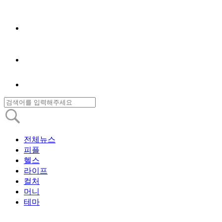
전체뉴스
피플
헬스
라이프
컬처
머니
테마