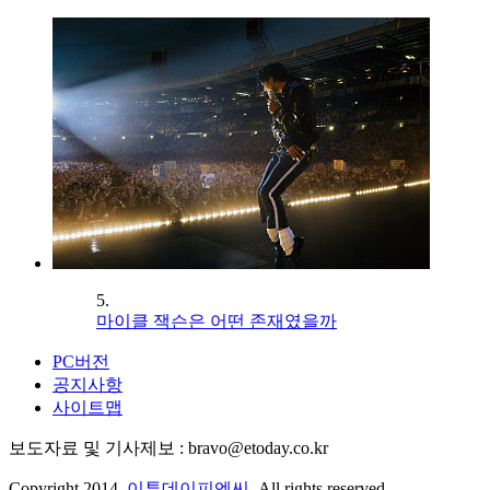
5.
마이클 잭슨은 어떤 존재였을까
PC버전
공지사항
사이트맵
보도자료 및 기사제보 : bravo@etoday.co.kr
Copyright 2014.
이투데이피엔씨
. All rights reserved