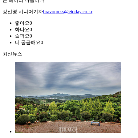
는 헤이리 마을이다.
강신영 시니어기자
bravopress@etoday.co.kr
좋아요
0
화나요
0
슬퍼요
0
더 궁금해요
0
최신뉴스