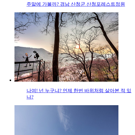
주말에 가볼까? 경남 산청군 산청포레스트정원
나여! 넌 누구냐? 언제 한번 바위처럼 살아본 적 있
나?