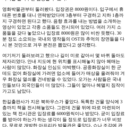
영화박물관부터 둘러봤다. 입장권은 8000원이다. 입구에서 휴
대폰 번호를 대니 연락받았다며 3층부터 구경하고 지하 1층까
지 구경하면 된다고 했다. 음향 효과를 내는 방법을 소개하는
영상이 있었고 각종 소품들도 전시되어 있었다. 여러 가지 소
품들을 갖다 놓았으나 입장료 8000원은 많이 비싼 듯했다. 30
분 정도 소요되는 국내외 명작들의 OST와 추억의 장면들을 다
시 본 것만으로 겨우 본전은 뽑았다고 생각했다.
여기저기 둘러보려고 했으나 길이 미로 같아서 몇 바퀴 돌아도
제자리였다. 안내 지도에 현 위치를 표시해놓지 않아 헤매는
사람이 많았다. 화장실 인심도 야박했다. 공중화장실이 한 군
데도 없어 화장실에 가려면 업소에 들어가 매상을 올려줘야 겨
우 화장실 열쇠를 건네받을 수 있었다. 오가는 사람들은 국내
인들보다 외국인들이 더 많았다. 그들이 얼마나 헤맬지 짐작이
가고도 남았다.
한길출판사가 지은 북하우스가 좋았다. 독특한 건물 양식에 3
층까지 책을 전시해놓았다. 그런데 건물 뒤에 따로 마련되어
있는 책 전시관은 입장료를 6000원씩이나 받았다. 굳이 입장료
를 받아야 하는가 하는 생각이 들 정도로 입장료가 너무 비쌌
다. 무료로 개방한 아프리카 박물관은 좋았다. 쇼나 조각에 관