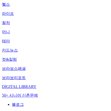
헬스
라이프
컬처
머니
테마
카드뉴스
컷&칼럼
브라보스페셜
브라보리포트
DIGITAL LIBRARY
50+ 시니어 신춘문예
블로그