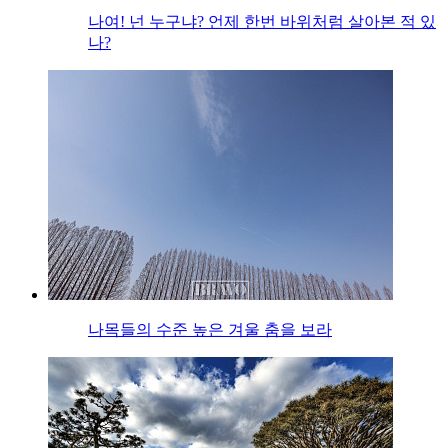
나여! 넌 누구냐? 언제 한번 바위처럼 살아본 적 있
나?
나목들의 수준 높은 겨울 춤을 보라