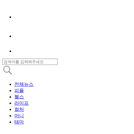
전체뉴스
피플
헬스
라이프
컬처
머니
테마