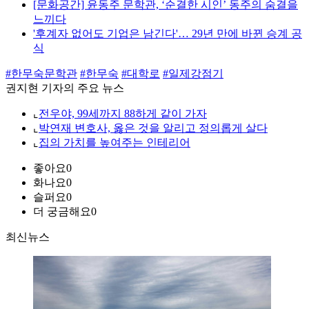
[문화공간] 윤동주 문학관, ‘순결한 시인’ 동주의 숨결을
느끼다
'후계자 없어도 기업은 남긴다'… 29년 만에 바뀐 승계 공
식
#한무숙문학관
#한무숙
#대학로
#일제강점기
권지현 기자의 주요 뉴스
⌞
전우야, 99세까지 88하게 같이 가자
⌞
박연재 변호사, 옳은 것을 알리고 정의롭게 살다
⌞
집의 가치를 높여주는 인테리어
좋아요
0
화나요
0
슬퍼요
0
더 궁금해요
0
최신뉴스